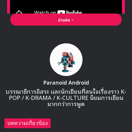
อ่านต่อ
🎙GYUBIN ปลื้มเมืองไทยขนาดไหน? ถึงกลับมาถ่าย
MV เพลงใหม่ LIKE U 100 ที่กรุงเทพ
▶ คลิกดูสัมภาษณ์พิเศษ
จูยอน มีประสบการณ์ในการดำเนินรายการเพลงมาแล้วตั้งแต่
รายการ The Show ในปี 2020 และเมื่อช่วงเดือนที่ผ่านมาเขา
Paranoid Android
ก็เพิ่งทำหน้าที่ MC พิเศษให้กับรายการ Music Core ด้วยเช่น
บรรณาธิการอิสระ และนักเขียนที่สนใจเรื่องราว K-
กัน
POP / K-DRAMA / K-CULTURE นิยมการเขียน
มากกว่าการพูด
คอยติดตามกันได้ว่าการทำหน้ามี่ MC ในรายการ Music Bank
ของ จูยอน ในวันนี้ จะออกมาเป็นอย่างไร
บทความเกี่ยวข้อง
Source
1