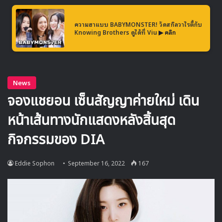
ความฮาแบบ BABYMONSTER! วัดสกิลวาไรตี้กับ
Knowing Brothers ดูได้ที่ Viu
▶ คลิก