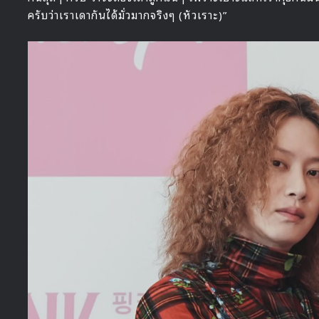
ครับว่าเราเดากันได้มั่วมากจริงๆ (หัวเราะ)”