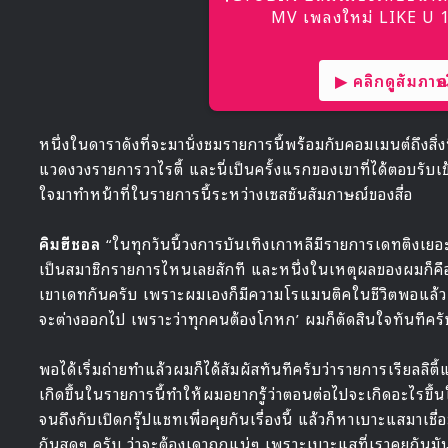
MV เพลงใหม่ LIKE U 10
▶ คลิกดูสัมภาษณ์
หนึ่งในดาราดังที่จะมานั่งชมรายการนี้พร้อมกับคอมเมนต์ถึงสิ่งที
แวดงวงรายการวาไรตี้ และนี่เป็นครั้งแรกของเขาที่ได้ตอบรับเข้
ใจมาทำหน้าที่ในรายการนี้ระหว่างเซสชันสัมภาษณ์ของสื่อ
คิมฮีชอล
“ในทุกวันนี้วงการบันเทิงเกาหลีมีรายการเดทติงเยอ
เป็นสมาชิกรายการไหนเลยสักที และหนึ่งในเหตุผลของผมก็คือ ผ
เขาเดทกันครับ เพราะผมเองก็มีความโรแมนติคในชีวิตพอแล้ว แ
จะต่างออกไป เพราะว่าทุกคนต้องโกหก’ ผมก็ตัดสินใจทันทีครั
พอได้เริ่มถ่ายทำแล้วผมก็ได้สัมผัสทันทีครับว่ารายการเรียลลิตี้แบบ
เกิดขึ้นในรายการนี้ทำให้ผมอยากรู้ว่าตอนต่อไปจะเกิดอะไรขึ
จนถึงกับเปิดกรุ๊ปแชทเพื่อคุยกันเรื่องนี้ แล้วก็หาเบาะแสมาเชื
กันสุดๆ ครับ ว่าจะต้องเดาถูกแน่ๆ เพราะเบาะแสที่เราคุยกันมันช