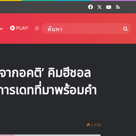
Facebook
X
YouTube
RSS
Dai
Switch skin
ค้นห
PLAY!
จากอคติ’ คิมฮีชอล
การเดทที่มาพร้อมคำ
1,116