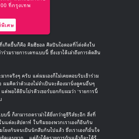
0 ที่กรุงเทพ
พิเศษ
่เกิดขึ้นก็คือ คิมฮีชอล ศิลปินไอดอลที่โด่งดังใน
าร่วมรายการเดทแบบนี้ ซึ่งเขาได้เล่าถึงการตัดสิน
ะมากจริงๆ ครับ แต่ผมเองก็ไม่เคยตอบรับเข้าร่วม
มคิดว่าตัวเองไม่จำเป็นจะต้องมานั่งดูคนอื่นๆ
ต่พอได้ยินโปรดิวเซอร์บอกกับผมว่า ‘รายการนี้
บ
นี้ ก็สามารถดราม่าได้ยิ่งกว่าดูซีรีส์ซะอีก สิ่งที่
้นในแต่ละสัปดาห์ ในทีมของพวกเราเองก็อินกัน
่อมโยงกันจนเป็นนักสืบกันไปแล้ว ซึ่งเราเองก็มั่นใจ
ัดเจนมาก .. แต่ถ้าได้ดูรายการกันแล้วก็จะได้รู้