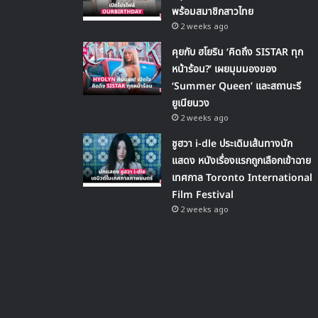
พร้อมสมาชิกสาวไทย
2 weeks ago
คุยกับ ฮโยริน ‘คิดถึง SISTAR ทุก
หน้าร้อน?’ เผยมุมมองของ
‘Summer Queen’ และสถานะรี
ยูเนียนวง
2 weeks ago
ชูฮวา i-dle ประเดิมเส้นทางนัก
แสดง หนังเรื่องแรกถูกเลือกเข้าฉาย
เทศกาล Toronto International
Film Festival
2 weeks ago