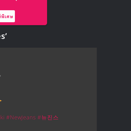
พิเศษ
s’
”
ki
#NewJeans
#뉴진스