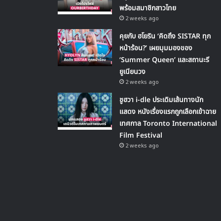
พร้อมสมาชิกสาวไทย
2 weeks ago
คุยกับ ฮโยริน ‘คิดถึง SISTAR ทุก
หน้าร้อน?’ เผยมุมมองของ
‘Summer Queen’ และสถานะรี
ยูเนียนวง
2 weeks ago
ชูฮวา i-dle ประเดิมเส้นทางนัก
แสดง หนังเรื่องแรกถูกเลือกเข้าฉาย
เทศกาล Toronto International
Film Festival
2 weeks ago