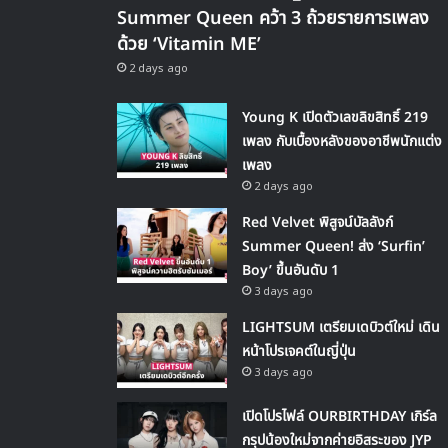
Summer Queen คว้า 3 ถ้วยรายการเพลง
ด้วย ‘Vitamin ME’
2 days ago
Young K เปิดตัวเลขลิขสิทธิ์ 219
เพลง กับเบื้องหลังของอาชีพนักแต่ง
เพลง
2 days ago
Red Velvet พิสูจน์บัลลังก์
Summer Queen! ส่ง ‘Surfin’
Boy’ ขึ้นอันดับ 1
3 days ago
LIGHTSUM เตรียมเดบิวต์ใหม่ เดิน
หน้าโปรเจคต์ในญี่ปุ่น
3 days ago
เปิดโปรไฟล์ OURBIRTHDAY เกิร์ล
กรุปน้องใหม่จากค่ายอิสระของ JYP