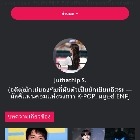
TAG HEUER MONACO Automatic Chronograph –
Diameter 39 mm CBL2111.FC6453
ใครเห็นฉากของ ซงจุงกิ กับนาฬิกาเท่ๆ ในเรื่องนี้ฉากไหนอีก
อย่าลืมแคปมาแชร์กันนะ และอย่าลืมติดตามชมการออกอากาศ
สัปดาห์สุดท้ายของเรื่องที่จะออนแอร์ให้ได้ชมกันในสัปดาห์นี้