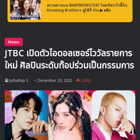
ความฮาแบบ BABYMONSTER! วัดสกิลวาไรตี้กับ
Knowing Brothers ดูได้ที่ Viu
▶ คลิก
TAG HEUER CARRERA Automatic Chronograph –
Diameter 44 mm CBN2A1A.BA0643
และในฉากที่ย้อนเวลากลับมาเกิดใหม่เป็น จินโดจุน แล้ว ก็ยังมี
นาฬิกา TAG HEUER รุ่น MONACO ที่คลาสสิคสุดๆ ให้ได้เห็น
กันอีก ซึ่งนาฬิกาเรือนนี้ปรากฎในฉากที่ จินโดจุน ไปสนามแข่ง
รถ โดยนาฬิการุ่นนี้มีสตอรี่เชื่อมโยงกับการแข่งรถเพราะเป็น
นาฬิการุ่นที่ สตีฟ แมคควีนส์ ใส่ในภาพยนตร์เรื่อง Le Mans ปี
1971 ซึ่งงเป็นเรื่องราวของนักแข่งรถ