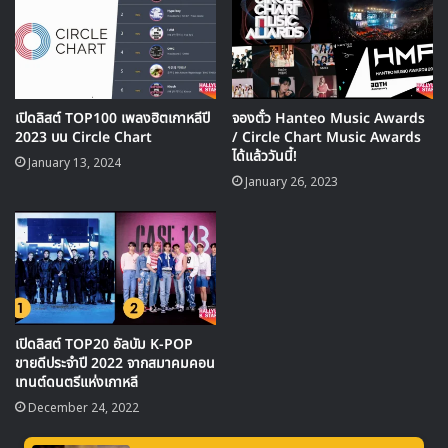
เปิดลิสต์ TOP100 เพลงฮิตเกาหลีปี
จองตั๋ว Hanteo Music Awards
2023 บน Circle Chart
/ Circle Chart Music Awards
ได้แล้ววันนี้!
January 13, 2024
January 26, 2023
🎙GYUBIN ปลื้มเมืองไทยขนาดไหน? ถึงกลับมาถ่าย
MV เพลงใหม่ LIKE U 100 ที่กรุงเทพ
▶ คลิกดูสัมภาษณ์พิเศษ
เปิดลิสต์ TOP20 อัลบัม K-POP
ขายดีประจำปี 2022 จากสมาคมคอน
นอกจากนี้ การปรากฏตัวของแร็ปเปอร์
BE’O
ผู้มาก
เทนต์ดนตรีแห่งเกาหลี
ประสบการณ์ด้านการร้องแร็ป ที่ได้รับความนิยมอย่างมากหลัง
December 24, 2022
เข้าร่วมรายการ Show Me the Money ซีซัน 10 ร่วมกับ
โดย
อง
สมาชิกที่เป็นตัวแทนของ NCT รวมถึง NCT 127 ซึ่งกำลัง