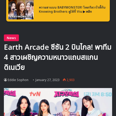
เดินหน้าเวิลด์ทัวร์คอนเสิร์ตในโซนอเมริกาใต้ กำลังได้รับความ
ความฮาแบบ BABYMONSTER! วัดสกิลวาไรตี้กับ
Knowing Brothers ดูได้ที่ Viu
▶ คลิก
สนใจอย่างมาก
รวมไลน์อัพศิลปินที่จะเข้าร่วมงานประกาศรางวัล Circle Chart
Music Awards 2022 ในปีนี้ ได้แก่ aespa, Kep1er,
NMIXX, STAYC, ชเวเยนา และ มิยอน (G)I-DLE, BSS ยูนิต
จากวง SEVENTEEN, TOMORROW X TOGETTHER ,
ENHYPEN, BE’O และ โดยอง NCT