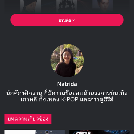
อ่านต่อ
SEVENTEEN
ที่มีประสบการณ์ได้รับรางวัลทั้งหมดถึง 7 รางวัล
ได้กลับมาปรากฏตัวในรูปแบบที่ต่างออกไปในฐานะยูนิตพิเศษ
Natrida
‘บูซอกซุน’ ที่ประกาศการคัมแบคในรอบ 5 ปี ,
TOMORROW
นักศึกษาฝึกงาน ที่มีความชื่นชอบด้านวงการบันเทิง
X TOGETHER
ที่สร้างรากฐานระดับโลกด้วยยอดขายอัลบั้มหนึ่ง
เกาหลี ทั้งเพลง K-POP และการดูซีรีส์
ล้านชุดหลังได้รับรางวัลศิลปินหน้าใหม่ Rookie Awards ครั้ง
ที่ 9 ,
ENHYPEN
ศิลปินที่ได้รับรางวัล 3 ปีติดต่อกันในรางวัล
World Rookie of the Year กำลังเป็นที่น่าจับตามอง
บทความเกี่ยวข้อง