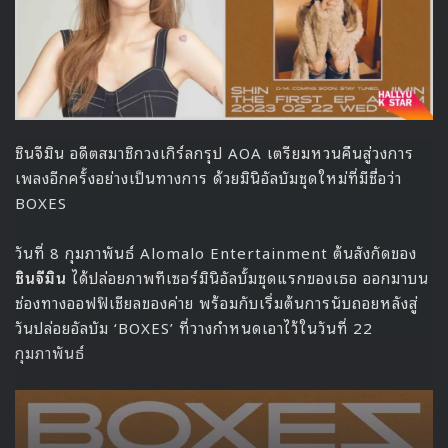
สัมผัสการใช้ชีวิตแบบไอดอลด้วยตัวเองนะครับ แต่จากการที่ได้
รับบทบาทไอดอลครั้งนี้ ผมคิดว่าไม่ใช่ทุกคนที่จะสามารถเป็นไอ
ดอลได้เลยครับ ผมทั้งฝึกร้องเพลง ฝึกเต้น ฝึกการยืนอยู่บนเวที
ในแบบของไอดอล ผมใส่ใจรายละเอียดในส่วนนี้มากๆครับ”
The Heavenly Idol เป็นซีรีส์ที่ดัดแปลงมาจากนวนิยาย