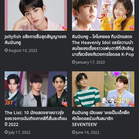
ชีวิตเป็นไอดอลหนุ่มคนนี้บนโลกมนุษย์ต่อไป
Jellyfish แจ้งการสิ้นสุดสัญญาของ
คิมมินกยู→โกโบกยอล ทีมนักแสดง
คิมมินกยู
The Heavenly Idol แชร์ความน่า
สนใจของเรื่องราวแฟนตาซีที่บังเอิญ
August 10, 2023
มาเกี่ยวข้องกับวงการไอดอล K-Pop
January 17, 2023
🎙GYUBIN ปลื้มเมืองไทยขนาดไหน? ถึงกลับมาถ่าย
MV เพลงใหม่ LIKE U 100 ที่กรุงเทพ
The List: 10 นักแสดงชายดาวรุ่ง
คิมมินกยู เปิดเผย ‘เคยเป็นเด็กฝึก
▶ คลิกดูสัมภาษณ์พิเศษ
ของวงการบันเทิงเกาหลีที่สั่นสะเทือน
หัดไอดอลร่วมกับสมาชิก
ปี 2022
SEVENTEEN’
July 17, 2022
June 16, 2022