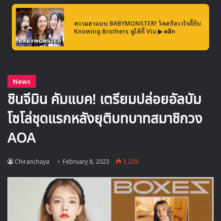
ความฮาแบบ BABYMONSTER! วัดสกิลวาไรตี้กับ
Knowing Brothers ดูได้ที่ Viu
▶ คลิก
คิมมินกยู ได้เปิดเผยเหตุผลที่ตัดสินใจรับบทในเรื่องนี้ว่า “ผม
อยากแสดงคาแรคเตอร์ใหม่ๆ ที่ผมยังไม่เคยแสดงให้ได้เห็นกัน
ครับ เพราะผมมีความคิดที่อยากจะแสดงบทบาทใหม่ๆ อยู่เสมอ
ในเรื่องของการทำงานผมจะโฟกัสในส่วนนี้เป็นพิเศษครับ”
คิมมินกยู ได้เผยถึงความรู้สึกที่ได้รับบทบาทการเป็นไอดอล และ
พยายามที่จะแสดงออกมาให้ได้สมบูรณ์แบบที่สุดว่า “ผมไม่เคย