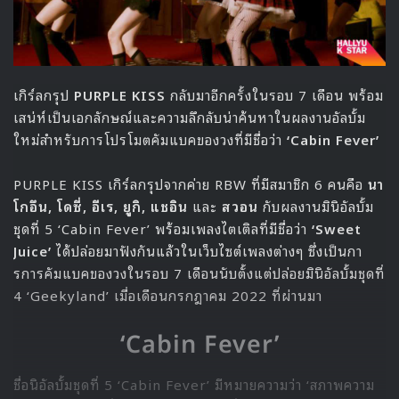
เกิร์ลกรุป
PURPLE KISS
กลับมาอีกครั้งในรอบ 7 เดือน พร้อม
เสน่ห์เป็นเอกลักษณ์และความลึกลับน่าค้นหาในผลงานอัลบั้ม
ใหม่สำหรับการโปรโมตคัมแบคของวงที่มีชื่อว่า
‘Cabin Fever’
PURPLE KISS เกิร์ลกรุปจากค่าย RBW ที่มีสมาชิก 6 คนคือ
นา
โกอึน, โดซี่, อีเร, ยูกิ, แชอิน
และ
สวอน
กับผลงานมินิอัลบั้ม
ชุดที่ 5 ‘Cabin Fever’ พร้อมเพลงไตเติลที่มีชื่อว่า
‘Sweet
Juice’
ได้ปล่อยมาฟังกันแล้วในเว็บไซต์เพลงต่างๆ ซึ่งเป็นกา
รการคัมแบคของวงในรอบ 7 เดือนนับตั้งแต่ปล่อยมินิอัลบั้มชุดที่
4 ‘Geekyland’ เมื่อเดือนกรกฎาคม 2022 ที่ผ่านมา
‘Cabin Fever’
ชื่อนิอัลบั้มชุดที่ 5 ‘Cabin Fever’ มีหมายความว่า ‘สภาพความ