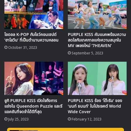
▶ คลิกดูสัมภาษณ์พิเศษ
ไอดอล K-POP กับโชว์คอนเซปต์
PURPLE KISS คัมแบคพร้อมความ
‘
Sweet Juice
‘
‘ฮาโลวีน’ ที่เป็นตำนานความหลอน
สดใสกับเทศกาลแห่งความสนุกใน
MV เพลงใหม่ ‘7HEAVEN’
October 31, 2023
โดยในวันที่ 15 กุมภาพันธ์ PURPLE KISS
ได้ปล่อยผลงานมินิ
September 5, 2023
อัลบั้มชุดที่ 5 Cabin Fever ออกมาแล้วพร้อมมิวสิควีดีโอเพลง
ไตเติล
‘Sweet Juice’
สำหรับการโปรโมตคัมแบคในครั้งนี้
เพลงไตเติ้ล ‘Sweet Juice’ ที่หมายถึง ‘อิสรภาพ’ ความหวานที่
เป็นพลังงานที่จำเป็นของชีวิต เช่นเดียวกับ อิสรภาพที่ก็เป็นสิ่ง
จำเป็นสำหรับชีวิตเช่นกัน โดยในเพลงนี้บอกเล่าเรื่องราวของการ
ยูกิ PURPLE KISS เปิดใจถึงการ
PURPLE KISS ร้อง ‘โต๊ะริม’ ของ
แสวงหาอิสรภาพด้วยการเต้นในแบบของตัวเอง ให้หลุดพ้นจาก
แข่งใน Queendom Puzzle และรี
‘นนท์ ธนนท์’ ในโปรเจคต์ World
พันธนาการที่ผูกมัดและกักขังกันมานาน และสมาชิกของวงอย่าง
แอคชันที่จดจำได้ดีที่สุด
Wide Cover
ยูกิ และ นาโกอึน ได้มีส่วนในการเขียนเนื้อเพลงนี้ด้วย
July 25, 2023
February 12, 2023