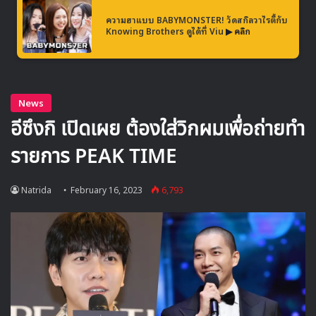
ความฮาแบบ BABYMONSTER! วัดสกิลวาไรตี้กับ
Knowing Brothers ดูได้ที่ Viu
▶ คลิก
และในวันที่ 15 กุมภาพันธ์ PURPLE KISS ก็ได้จัดงานโชว์เคส
เปิดตัวผลงานใหม่มินิอัลบั้มที่ 5 ‘Cabin Fever’ นี้ ที่ New
Millennium Hall ในมหาวิทยาลัยคอนกุก กรุงโซล และพวก
เธอก็ได้แชร์ความรู้สึกเกี่ยวกับการคัมแบคในรอบ 7 เดือน
โดย สวอน บอกว่า “มู้ดของเพลงไตเติลอัลบั้มใหม่นี้ ให้ความรู้สึก
เหมือนเป็นภาคต่อของเพลงเดบิวต์เลยค่ะ ในขณะที่กำลังเตรียม
การโปรโมต ฉันรู้สึกตื่นเต้นเพราะคิดถึงตอนเดบิวต์ด้วยค่ะ ฉัน