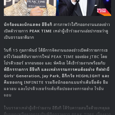
พยายามอย่างหนักที่จะแสดงเพลงและเพอร์ฟอร์แมนซ์ที่
สมบูรณ์แบบให้ทุกคนได้ดูกันค่ะ ช่วยให้ความรักกับพวกเรา
เยอะๆ ด้วยนะคะ”
แชอิน บอกว่า “ทุกคนเตรียมอัลบั้มนี้ด้วยความตื่นเต้น ฉันคาด
หวังกับการโปรโมตในครั้งนี้ และหวังว่าแฟนๆ จะชอบกัน ก็เลย