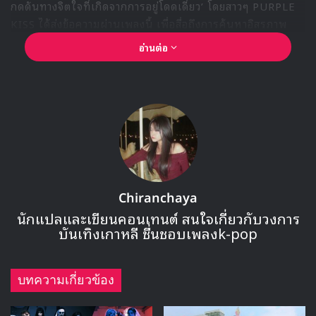
กดดันทางจิตใจที่เกิดจากการอยู่โดดเดี่ยว’ โดยสาวๆ PURPLE
KISS ได้ส่งข้อความผ่านเพลงนี้ เพื่อสื่อถึงการค้นหาอิสรภาพ
และเอาชนะไปด้วยกันไปถึงคนที่กำลังเผชิญกับ Cabin Fever
อ่านต่อ
ในชีวิตจากการถูกควบคุมให้อยู่ในที่ๆ หนึ่งเนื่องจากสถานการณ์
โรคระบาดที่ไม่คาดคิด
Chiranchaya
นักแปลและเขียนคอนเทนต์ สนใจเกี่ยวกับวงการ
บันเทิงเกาหลี ชื่นชอบเพลงk-pop
🎙GYUBIN ปลื้มเมืองไทยขนาดไหน? ถึงกลับมาถ่าย
บทความเกี่ยวข้อง
MV เพลงใหม่ LIKE U 100 ที่กรุงเทพ