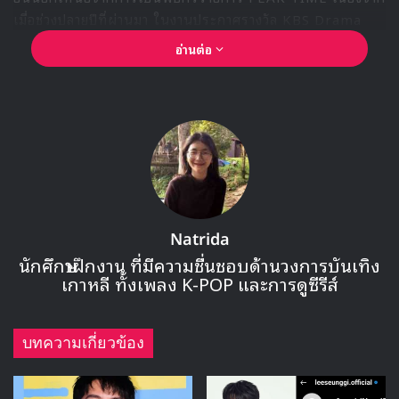
ตั้งใจซ้อมมากเลยค่ะ ฉันจะแสดงภาพลักษณ์ที่เป็นผู้ใหญ่มากขึ้น
ช่วยตั้งตารอกันด้วยนะคะ”
และ นาโกอึน บอกว่า “ฉันตั้งใจเป็นอย่างมากที่จะแสดงผลงาน
เพลงที่สมบูรณ์แบบ ให้สมกับระยะเวลา 7 เดือนที่ผ่านมาค่ะ”
โดซี่ บอกว่า “ฉันพยายามอย่างมากในการทำอัลบั้มที่มีสีสันของ
ความเป็น PURPLE KISS และก็มันยากที่จะต้องรอเพราะฉัน
อยากเจอกับแฟนๆ แต่ฉันก็แฮปปี้กับผลลัพธ์ที่ออกมาค่ะ”
แล้วรอติดตามการโปรโมตของสาวๆ PURPLE KISS พร้อมเพลง
ไตเติ้ล ‘Sweet Juice’ สำหรับการคัมแบคในครั้งนี้กัน