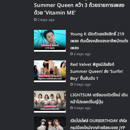
Summer Queen คว้า 3 ถ้วยรายการเพลง
ด้วย ‘Vitamin ME’
2 days ago
Young K เปิดตัวเลขลิขสิทธิ์ 219
เพลง กับเบื้องหลังของอาชีพนักแต่ง
เพลง
2 days ago
Red Velvet พิสูจน์บัลลังก์
Summer Queen! ส่ง ‘Surfin’
Boy’ ขึ้นอันดับ 1
3 days ago
LIGHTSUM เตรียมเดบิวต์ใหม่ เดิน
หน้าโปรเจคต์ในญี่ปุ่น
3 days ago
เปิดโปรไฟล์ OURBIRTHDAY เกิร์ล
กรุปน้องใหม่จากค่ายอิสระของ JYP