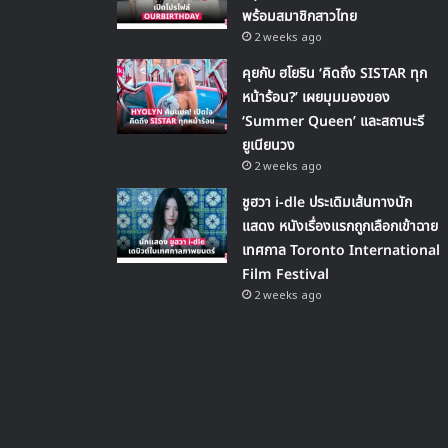
พร้อมสมาชิกสาวไทย
2 weeks ago
คุยกับ ฮโยริน ‘คิดถึง SISTAR ทุก
หน้าร้อน?’ เผยมุมมองของ
‘Summer Queen’ และสถานะรี
ยูเนียนวง
2 weeks ago
ชูฮวา i-dle ประเดิมเส้นทางนัก
แสดง หนังเรื่องแรกถูกเลือกเข้าฉาย
เทศกาล Toronto International
Film Festival
2 weeks ago