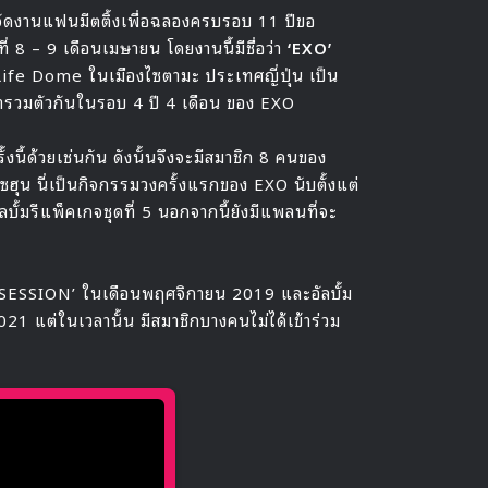
ัดงานแฟนมีตติ้งเพื่อฉลองครบรอบ 11 ปีขอ
8 – 9 เดือนเมษายน โดยงานนี้มีชื่อว่า
‘EXO’
tLife Dome ในเมืองไซตามะ ประเทศญี่ปุ่น เป็น
มารวมตัวกันในรอบ 4 ปี 4 เดือน ของ EXO
นี้ด้วยเช่นกัน ดังนั้นจึงจะมีสมาชิก 8 คนของ
ะเซฮุน นี่เป็นกิจกรรมวงครั้งแรกของ EXO นับตั้งแต่
้มรีแพ็คเกจชุดที่ 5 นอกจากนี้ยังมีแพลนที่จะ
 ‘OBSESSION’ ในเดือนพฤศจิกายน 2019 และอัลบั้ม
แต่ในเวลานั้น มีสมาชิกบางคนไม่ได้เข้าร่วม