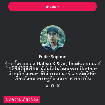
อ่านต่อ
Eddie Sophon
ผู้ก่อตั้งร่วมของ
Hallyu K Star
, โฮสต์พอดแคสต์
🎙GYUBIN ปลื้มเมืองไทยขนาดไหน? ถึงกลับมาถ่าย
'
ดูซีรีส์ให้ซีเรียส
' ผู้สนใจในวัฒนธรรมป๊อปของ
MV เพลงใหม่ LIKE U 100 ที่กรุงเทพ
เกาหลี ทั้งเพลง-ซีรีส์-ภาพยนตร์ เลยเถิดไปถึง
เรื่องสังคม เศรษฐกิจ และอาหารการกิน
▶ คลิกดูสัมภาษณ์พิเศษ
Website
Facebook
X
บทความเกี่ยวข้อง
รอติดตามการคัมแบคของ (G)I-DLE กันได้ในเดือนพฤษภาคม