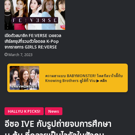
เปิดตัวสมาชิก FE:VERSE เวอชวล
เกิร์ลกรุปที่รวมตัวไอดอล K-Pop
จากรายการ GIRLS RE:VERSE
March 7, 2023
สำหรับรายการ ‘GIRLS RE:VERSE’ เป็นรายการเซอร์ไววัลแนว
ใหม่ที่ออกอากาศตั้งแต่เดือนมกราคมถึงมีนาคม ทาง Kakao
TV โดยเป็นรายการการแข่งขันเสมือนจริงแบบผสมผสาน
ความฮาแบบ BABYMONSTER! วัดสกิลวาไรตี้กับ
รายการแรกของเกาหลีที่มีเหล่าไอดอลหญิงของ K-POP 30 คน
Knowing Brothers ดูได้ที่ Viu
▶ คลิก
มาแข่งขันกันด้วยการใช้คาแรคเตอร์บนโลกเสมือนที่ไม่เปิดเผย
ตัวตนที่แท้จริง ซึ่งหลังจากที่มีการเปิดเผยผู้ชนะทั้ง 5 คนของ
รายการออกมาแล้ว ทำให้แฟนๆ ต่างคาดหวังการแสดงเสมือน
จริงที่รวมความน่าตื่นตาเอาไว้อีกด้วย