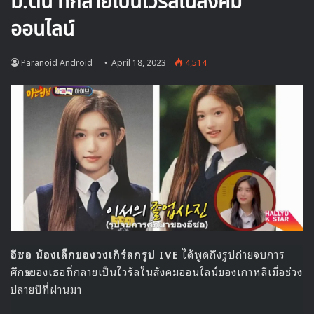
🎙GYUBIN ปลื้มเมืองไทยขนาดไหน? ถึงกลับมาถ่าย
MV เพลงใหม่ LIKE U 100 ที่กรุงเทพ
▶ คลิกดูสัมภาษณ์พิเศษ
รอติดตามการเดบิวต์และกิจกรรมของ FE:VERSE ที่จะเริ่มต้น
ขึ้นอย่างเป็นทางการในเดือนพฤษภาคมนี้
Source
1