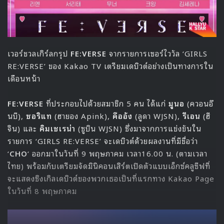
เวอร์ชวลเกิร์ลกรุป
FE:VERSE
จากรายการเซอร์ไววัล ‘GIRLS
RE:VERSE’ ของ Kakao TV เตรียมเดบิวต์อย่างเป็นทางการใน
เดือนหน้า
FE:VERSE
ที่ประกอบไปด้วยสมาชิก 5 คน ได้แก่
มูนอ
(ควอนอึ
นบี),
ซอริแท
(ฮายอง Apink),
คืออัง
(ลูดา WJSN),
รีเอน
(ฮี
จิน) และ
คิมเซเรน่า
(ซูบิน WJSN) ซึ่งมาจากการแข่งขันใน
รายการ ‘GIRLS RE:VERSE’ จะเดบิวต์ด้วยผลงานที่มีชื่อว่า
‘
CHO
‘ ออกมาในวันที่ 9 พฤษภาคม เวลา16.00 น. (ตามเวลา
ไทย) พร้อมกับเตรียมจัดมินิคอนเสิร์ตเปิดตัวแบบเอ็กซ์คลูซีฟที่
จะแสดงซิงเกิลเดบิวต์ของพวกเธอเป็นที่แรกทาง Kakao Page
ในวันที่ 8 พฤษภาคม