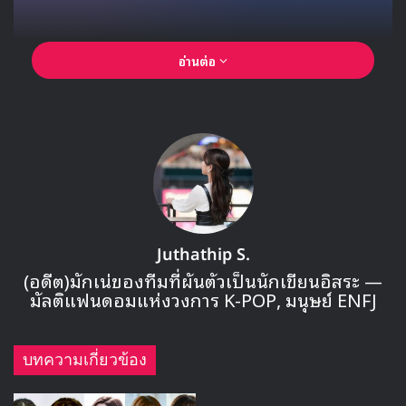
อ่านต่อ
Juthathip S.
(อดีต)มักเน่ของทีมที่ผันตัวเป็นนักเขียนอิสระ —
มัลติแฟนดอมแห่งวงการ K-POP, มนุษย์ ENFJ
บทความเกี่ยวข้อง