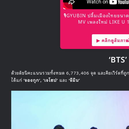
🎙GYUBIN ปลื้มเมืองไทยขนาด
MV เพลงใหม่ LIKE U 10
▶ คลิกดูสัมภาษณ์
‘BTS’
ด้วยดัชนีคะแนนรวมทั้งหมด 6,773,406 จุด และคียเวิร์ดที่ถูกพ
ได้แก่
‘จองกุก’, ‘เจโฮป’
และ
‘จีมิน’