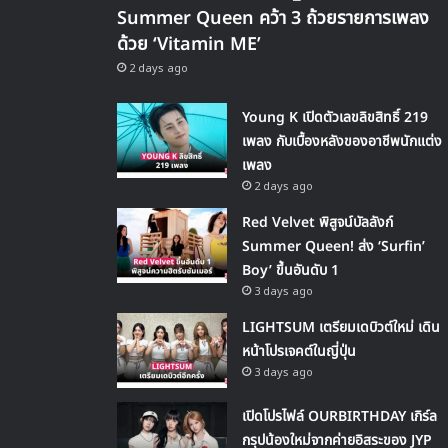
Summer Queen คว้า 3 ถ้วยรายการเพลง
ด้วย ‘Vitamin ME’
2 days ago
Young K เปิดตัวเลขลิขสิทธิ์ 219
เพลง กับเบื้องหลังของอาชีพนักแต่ง
เพลง
2 days ago
Red Velvet พิสูจน์บัลลังก์
Summer Queen! ส่ง ‘Surfin’
Boy’ ขึ้นอันดับ 1
3 days ago
LIGHTSUM เตรียมเดบิวต์ใหม่ เดิน
หน้าโปรเจคต์ในญี่ปุ่น
3 days ago
เปิดโปรไฟล์ OURBIRTHDAY เกิร์ล
กรุปน้องใหม่จากค่ายอิสระของ JYP