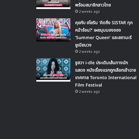
พร้อมสมาชิกสาวไทย
2 weeks ago
คุยกับ ฮโยริน ‘คิดถึง SISTAR ทุก
หน้าร้อน?’ เผยมุมมองของ
‘Summer Queen’ และสถานะรี
ยูเนียนวง
2 weeks ago
ชูฮวา i-dle ประเดิมเส้นทางนัก
แสดง หนังเรื่องแรกถูกเลือกเข้าฉาย
เทศกาล Toronto International
Film Festival
2 weeks ago