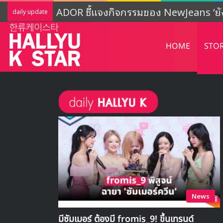
ADOR ชี้แจงกิจกรรมของ NewJeans ‘ยั
daily update
HOME
STO
News
มีซัมเมอร์ ต้องมี fromis_9! ขึ้นเทรนด์