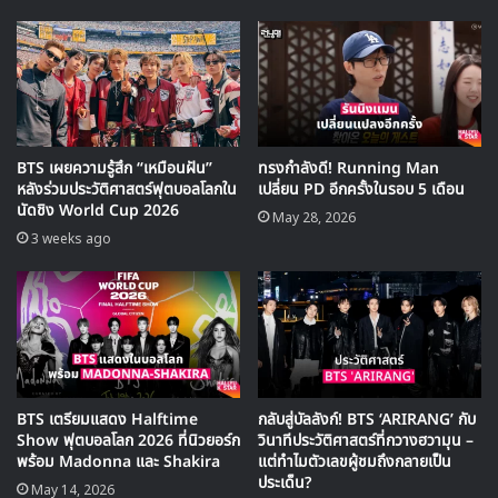
BTS เผยความรู้สึก “เหมือนฝัน”
ทรงกำลังดี! Running Man
หลังร่วมประวัติศาสตร์ฟุตบอลโลกใน
เปลี่ยน PD อีกครั้งในรอบ 5 เดือน
นัดชิง World Cup 2026
May 28, 2026
3 weeks ago
🎙GYUBIN ปลื้มเมืองไทยขนาดไหน? ถึงกลับมาถ่าย
MV เพลงใหม่ LIKE U 100 ที่กรุงเทพ
▶ คลิกดูสัมภาษณ์พิเศษ
BTS เตรียมแสดง Halftime
กลับสู่บัลลังก์! BTS ‘ARIRANG’ กับ
Show ฟุตบอลโลก 2026 ที่นิวยอร์ก
วินาทีประวัติศาสตร์ที่กวางฮวามุน –
ติดตามชม
รายการ Running Man
ตอนใหม่พร้อมซับไทยกันได้
พร้อม Madonna และ Shakira
แต่ทำไมตัวเลขผู้ชมถึงกลายเป็น
ทุกสัปดาห์ที่
Viu
ประเด็น?
May 14, 2026