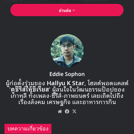
อ่านต่อ
Eddie Sophon
ผู้ก่อตั้งร่วมของ
Hallyu K Star
, โฮสต์พอดแคสต์
'
ดูซีรีส์ให้ซีเรียส
' ผู้สนใจในวัฒนธรรมป๊อปของ
เกาหลี ทั้งเพลง-ซีรีส์-ภาพยนตร์ เลยเถิดไปถึง
เรื่องสังคม เศรษฐกิจ และอาหารการกิน
Website
Facebook
X
V กำลังจะปล่อยอัลบัมโซโล่ชุดแรกของเขาออกมาในวันที่ 8
กันยายน และเริ่มต้นทำกิจกรรมโปรโมตอย่างเต็มรูปแบบ
บทความเกี่ยวข้อง