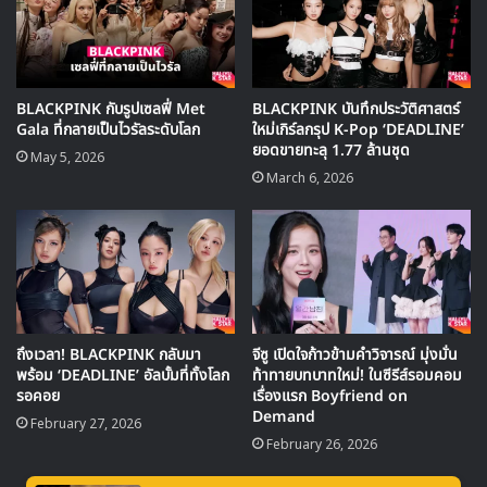
และถ้าหากนับรวมการแสดงของพวกเธอที่เทศกาล Coachella
ในสหรัฐอเมริกา (250,000 คนรวมกันทั้งสองวัน) และ Hyde
Park ในสหราชอาณาจักร (65,000 คน) จะทำให้การแสดง
ของพวกเธอมีผู้เข้าชมมากถึง 2.115 ล้านคน
BLACKPINK กับรูปเซลฟี่ Met
BLACKPINK บันทึกประวัติศาสตร์
Gala ที่กลายเป็นไวรัลระดับโลก
ใหม่เกิร์ลกรุป K-Pop ‘DEADLINE’
ยอดขายทะลุ 1.77 ล้านชุด
May 5, 2026
March 6, 2026
ถึงเวลา! BLACKPINK กลับมา
จีซู เปิดใจก้าวข้ามคำวิจารณ์ มุ่งมั่น
พร้อม ‘DEADLINE’ อัลบั้มที่ทั้งโลก
ท้าทายบทบาทใหม่! ในซีรีส์รอมคอม
รอคอย
เรื่องแรก Boyfriend on
🎙GYUBIN ปลื้มเมืองไทยขนาดไหน? ถึงกลับมาถ่าย
Demand
February 27, 2026
MV เพลงใหม่ LIKE U 100 ที่กรุงเทพ
February 26, 2026