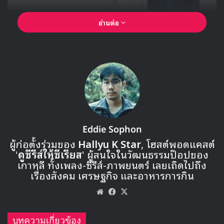
อ่านต่อ
ในการแข่งขันเรซพิเศษนี้ อันโบฮยอน กับ พัคจีฮยอน จะมาโชว์
ให้ได้เห็นเคมีของทั้งคู่ที่เป็นความสนุกและสีสันสำคัญของซีรีส์
เรื่อง Flex x Cop ซึ่งในเรื่องนี้ตัวละครของทั้งคู่ที่ต่างกันแบบ
คนละขั้วต้องมาร่วมมือกันเพื่อไขคดีต่างๆ ที่เกิดขึ้น
Eddie Sophon
ผู้ก่อตั้งร่วมของ
Hallyu K Star
, โฮสต์พอดแคสต์
'
ดูซีรีส์ให้ซีเรียส
' ผู้สนใจในวัฒนธรรมป๊อปของ
เกาหลี ทั้งเพลง-ซีรีส์-ภาพยนตร์ เลยเถิดไปถึง
เรื่องสังคม เศรษฐกิจ และอาหารการกิน
Website
Facebook
X
บทความเกี่ยวข้อง