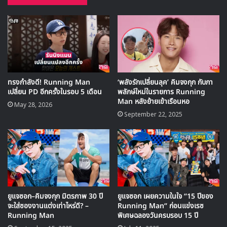
🎙GYUBIN ปลื้มเมืองไทยขนาดไหน? ถึงกลับมาถ่าย
MV เพลงใหม่ LIKE U 100 ที่กรุงเทพ
▶ คลิกดูสัมภาษณ์พิเศษ
ทรงกำลังดี! Running Man
‘พลังรักเปลี่ยนลุค’ คิมจงกุก กับภา
เปลี่ยน PD อีกครั้งในรอบ 5 เดือน
พลักษ์ใหม่ในรายการ Running
Man หลังย้ายเข้าเรือนหอ
May 28, 2026
September 22, 2025
ยูแจซอก–คิมจงกุก มิตรภาพ 30 ปี
ยูแจซอก เผยความในใจ “15 ปีของ
จะใส่ซองงานแต่งเท่าไหร่ดี? –
Running Man“ ก่อนแข่งเรซ
Running Man
พิเศษฉลองวันครบรอบ 15 ปี