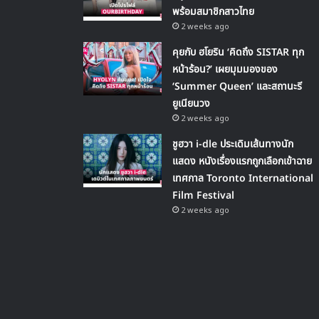
พร้อมสมาชิกสาวไทย
2 weeks ago
คุยกับ ฮโยริน ‘คิดถึง SISTAR ทุก
หน้าร้อน?’ เผยมุมมองของ
‘Summer Queen’ และสถานะรี
ยูเนียนวง
2 weeks ago
ชูฮวา i-dle ประเดิมเส้นทางนัก
แสดง หนังเรื่องแรกถูกเลือกเข้าฉาย
เทศกาล Toronto International
Film Festival
2 weeks ago