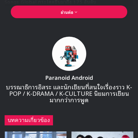
Songs Global กระโดดขึ้นมาถึง 175 อันดับ
อ่านต่อ
Paranoid Android
บรรณาธิการอิสระ และนักเขียนที่สนใจเรื่องราว K-
🎙GYUBIN ปลื้มเมืองไทยขนาดไหน? ถึงกลับมาถ่าย
POP / K-DRAMA / K-CULTURE นิยมการเขียน
MV เพลงใหม่ LIKE U 100 ที่กรุงเทพ
มากกว่าการพูด
▶ คลิกดูสัมภาษณ์พิเศษ
บทความเกี่ยวข้อง
อัลบัม “Super Real Me” ยังได้สร้างสถิติยอดขายในสัปดาห์