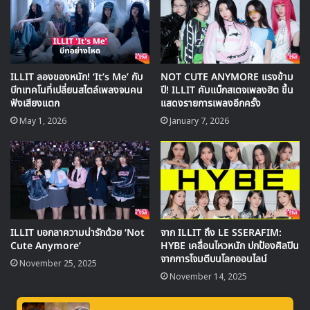
แรกสำหรับอัลบั้มเดบิวต์ของเกิร์ลกรุป ด้วยยอดขายมากกว่า
380,000 ชุด
ด้วยความสำเร็จที่เกิดขึ้นจากสถิติต่างๆ ตั้งแต่ช่วงสัปดาห์แรกขอ
ILLIT ลองของหนัก! ‘It’s Me’ กับ
NOT CUTE ANYMORE แรงข้าม
งการเดบิวต์ ทำให้ ILLIT ได้รับการจับตามองอย่างมากจาก
บีทเทคโนที่เปลี่ยนสไตล์เพลงจนคน
ปี! ILLIT คัมแบ็กสเตจเพลงฮิต ขึ้น
วงการเพลงในระดับนานาชาติ
ฟังเสียงแตก
แสดงรายการเพลงอีกครั้ง
May 1, 2026
January 7, 2026
ILLIT
ILLIT บอกลาความน่ารักด้วย ‘Not
จาก ILLIT ถึง LE SSERAFIM:
Cute Anymore’
HYBE เคลื่อนไหวหนัก ปกป้องศิลปิน
จากการโจมตีบนโลกออนไลน์
November 25, 2025
November 14, 2025