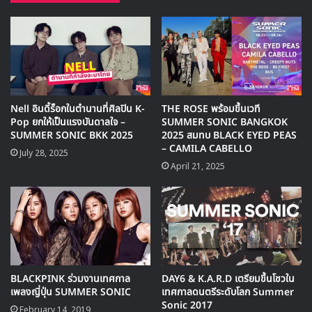
Nell อินดี้ร็อกในตำนานที่ศิลปิน K-
THE ROSE พร้อมขึ้นเวที
Pop ยกให้เป็นแรงบันดาลใจ –
SUMMER SONIC BANGKOK
SUMMER SONIC BKK 2025
2025 สมทบ BLACK EYED PEAS
– CAMILA CABELLO
July 28, 2025
April 21, 2025
สำหรับงาน Summer Sonic ในปีนี้จะจัดขึ้น 2 วันที่ โตเกียว
และ โอซากา ในวันที่ 17-18 สิงหาคม ซึ่งในปี 2023 มีศิลปิน
K-Pop เข้าร่วมงานทั้งหมด 6 ศิลปิน ร่วมถึงการเข้าร่วมงานของ
BLACKPINK ร่วมงานเทศกาล
DAY6 & K.A.R.D เตรียมขึ้นโชวใน
เพลงญี่ปุ่น SUMMER SONIC
เทศกาลดนตรีระดับโลก Summer
NewJeans ที่เป็นกระแสถูกพุดถึงอย่างมาก
Sonic 2017
February 14, 2019