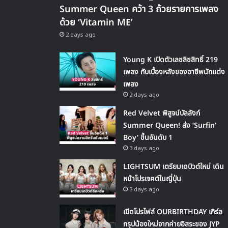
Summer Queen คว้า 3 ถ้วยรายการเพลง
ด้วย ‘Vitamin ME’
2 days ago
Young K เปิดตัวเลขลิขสิทธิ์ 219
เพลง กับเบื้องหลังของอาชีพนักแต่ง
เพลง
2 days ago
Red Velvet พิสูจน์บัลลังก์
Summer Queen! ส่ง ‘Surfin’
Boy’ ขึ้นอันดับ 1
3 days ago
LIGHTSUM เตรียมเดบิวต์ใหม่ เดิน
หน้าโปรเจคต์ในญี่ปุ่น
3 days ago
เปิดโปรไฟล์ OURBIRTHDAY เกิร์ล
กรุปน้องใหม่จากค่ายอิสระของ JYP