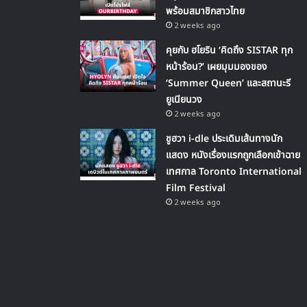
พร้อมสมาชิกสาวไทย
2 weeks ago
คุยกับ ฮโยริน ‘คิดถึง SISTAR ทุก
หน้าร้อน?’ เผยมุมมองของ
‘Summer Queen’ และสถานะรี
ยูเนียนวง
2 weeks ago
ชูฮวา i-dle ประเดิมเส้นทางนัก
แสดง หนังเรื่องแรกถูกเลือกเข้าฉาย
เทศกาล Toronto International
Film Festival
2 weeks ago