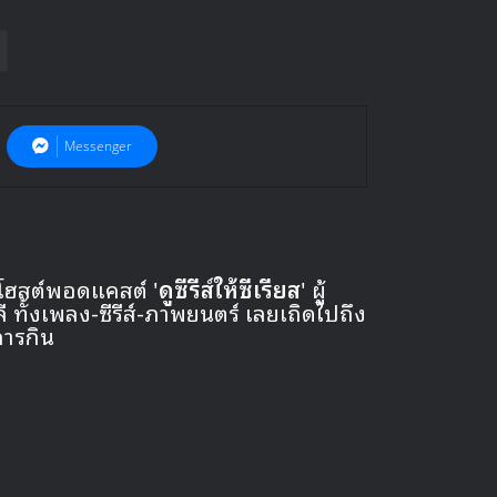
Messenger
 โฮสต์พอดแคสต์ '
ดูซีรีส์ให้ซีเรียส
' ผู้
ั้งเพลง-ซีรีส์-ภาพยนตร์ เลยเถิดไปถึง
การกิน