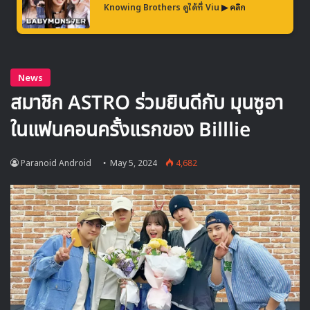
Knowing Brothers ดูได้ที่ Viu
▶ คลิก
🎙GYUBIN ปลื้มเมืองไทยขนาดไหน? ถึงกลับมาถ่าย
MV เพลงใหม่ LIKE U 100 ที่กรุงเทพ
▶ คลิกดูสัมภาษณ์พิเศษ
HALLYU PLAY