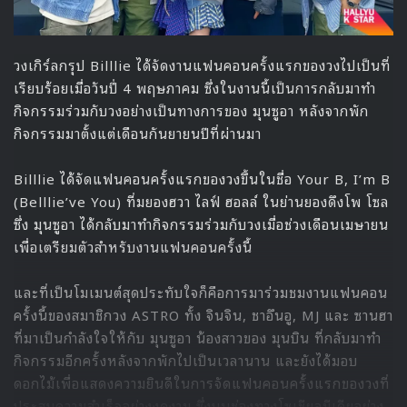
ด้วยสไตล์ความเป็นฮิปฮอปที่มาพร้อมกับคลิปการเปิดตัวของวง
BADVILLAIN ทำให้การเดบิวต์ของพวกเธอได้รับการจับตามอง
อย่างมาก ด้วยแนวทางที่ดูแตกต่างจากกระแสความนิยมของวง
เกิร์ลกรุปในปัจจุบัน ซึ่งการเดบิวต์ของ 7 สาว BADVILLAIN ได้
วางแฟลนเอาไว้ในช่วงครึ่งแรกของปี 2024 รอติดตามการเปิด
ตัวสมาชิกทั้ง 7 คนอย่างเป็นทางการกันได้เร็วๆ นี้
BADVILLAIN