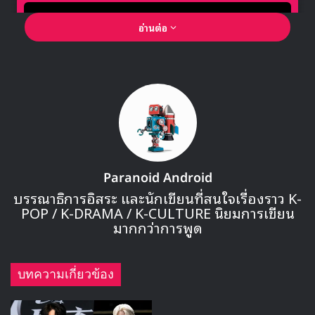
อ่านต่อ
🎙GYUBIN ปลื้มเมืองไทยขนาดไหน? ถึงกลับมาถ่าย
Paranoid Android
MV เพลงใหม่ LIKE U 100 ที่กรุงเทพ
บรรณาธิการอิสระ และนักเขียนที่สนใจเรื่องราว K-
POP / K-DRAMA / K-CULTURE นิยมการเขียน
มากกว่าการพูด
▶ คลิกดูสัมภาษณ์พิเศษ
บทความเกี่ยวข้อง
Uhm Kijoon