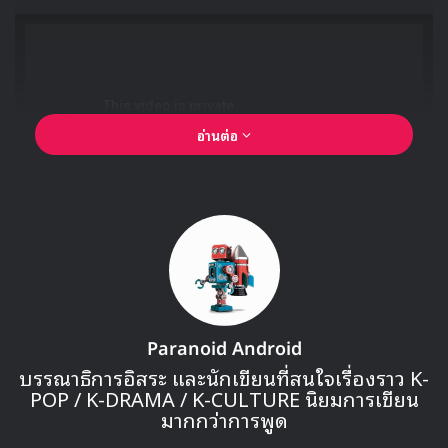
21 ZICO
22 จางยุนจอง
23 BLACKPINK
24 EXO
25 Red Velvet
26 ซองชีคยอง
27 QWER
28 TWICE
29 พอลคิม
30 NewJeans
31 จองดงวอน
32 Girls’ Generation
33 Car, the Garden
34 อีมูจิน
35 Ben