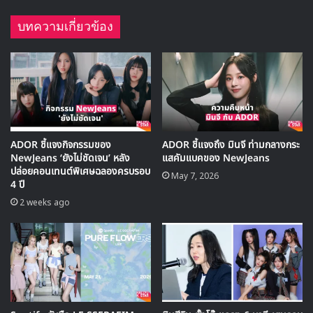
36 OH MY GIRL
37 ซงกาอิน
38 Crush
39 โดคยองซู
40 PSY
41 Highlight
42 คังดาเนียล
43 จางมินโฮ
44 คิมฮีแจ
45 JANNABI
46 fromis_9
47 10CM
48 แบคฮยอน
49 NS Yoon-G
50 Vibe