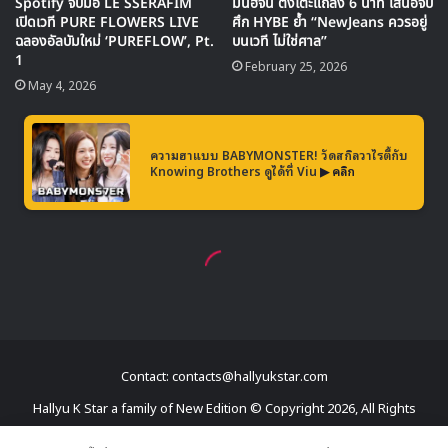
51 จอกแจ
52 ชองฮา
53 Kep1er
54 โจยงพิล
55 อีซึงยุน
56 แบคจียอง
57 จองอึนจี
58 BOL4
59 BE’O
60 STAYC
61 คิมจุนซู
62 AKMU
Contact: contacts@hallyukstar.com
63 DAVICHI
Hallyu K Star a family of New Edition © Copyright 2026, All Rights
64 อีฮงกิ
Reserved
65 คยองซอ