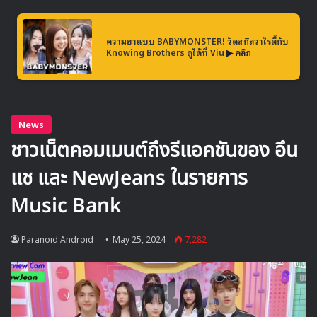
ความฮาแบบ BABYMONSTER! วัดสกิลวาไรตี้กับ
Knowing Brothers ดูได้ที่ Viu
▶ คลิก
สำหรับ 100 อันดับ นักร้องเกาหลี ที่ถูกพูดถึงมากที่สุดประจำ
เดือนพฤษภาคม 2024 เป็นดังนี้
1 อิมยองอุง ㅡ 7,923,400
2 IVE ㅡ 6,844,582
3 aespa ㅡ 4,537,556
4 ILLIT ㅡ 3,261,583
5 SEVENTEEN ㅡ 2,936,753