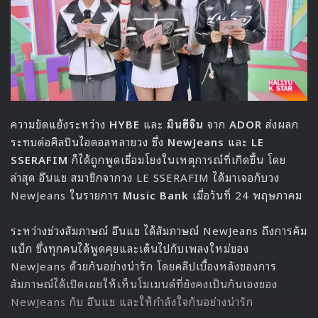
6 (G)I-DLE
7 BTS
8 LE SSERAFIM
9 IU
10 BIBI
11 NCT
12 นาฮุนอา
13 อีชานวอน
14 TWS
15 DAY6
16 BABYMONSTER
17 พัคแจบอม
18 ยองทัก
19 แทยอน
20 RIIZE