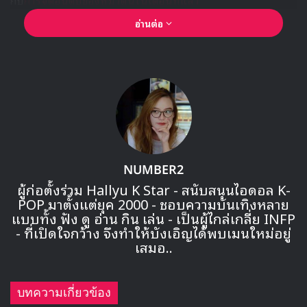
อ่านต่อ
NUMBER2
ผู้ก่อตั้งร่วม Hallyu K Star - สนับสนุนไอดอล K-
🎙GYUBIN ปลื้มเมืองไทยขนาดไหน? ถึงกลับมาถ่าย
POP มาตั้งแต่ยุค 2000 - ชอบความบันเทิงหลาย
MV เพลงใหม่ LIKE U 100 ที่กรุงเทพ
แบบทั้ง ฟัง ดู อ่าน กิน เล่น - เป็นผู้ไกล่เกลี่ย INFP
- ที่เปิดใจกว้าง จึงทำให้บังเอิญได้พบเมนใหม่อยู่
เสมอ..
▶ คลิกดูสัมภาษณ์พิเศษ
บทความเกี่ยวข้อง
และอันดับ 1 ของหมวด ‘นักร้องเกาหลี’ ประจำเดือนพฤษภาคม