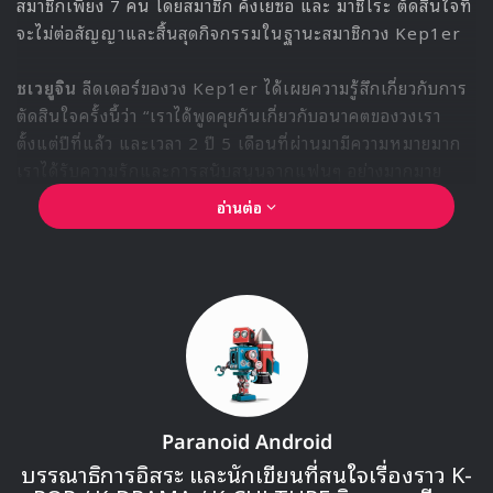
บยอนอูซอก กำลังจะมาจัดงานแฟนมีตติ้งที่ประเทศไทย “2024
BYEON WOO SEOK Asia Tour in Bangkok” ในวันศุกร์ที่
14 มิถุนายน 2567 เวลา 19.00 น. และวันเสาร์ที่ 15 มิถุนายน
2567 เวลา 14.00 น (SOLD OUT) ณ โรงละครเคแบงก์สยาม
พิฆเนศ ดูรายละเอียดเพิ่มเติมกันได้ทาง Thaiticketmajor
Byun Wooseok
Lovely Runner