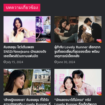
▶ คลิกดูสัมภาษณ์พิเศษ
บทความเกี่ยวข้อง
เมื่อถูกถามเกี่ยวกับสไตล์การเดทของเขา ว่าจริง ๆ แล้วเขาเป็น
สไตล์แบบไหน เขาก็ได้เปิดเผยว่า “ผมเป็นคนที่มักจะมีความ
ผูกพันทางอารมณ์กับคนที่รัก ซึ่งมีความคล้ายกับรยูซอนแจเลย”
คิมฮเยยุน โชว์เต้นเพลง
ผู้กำกับ Lovely Runner เลือกฉาก
SNSD/NewJeans-นักแสดงดัง
จูบที่ยอดเยี่ยมที่สุดของเรื่อง พร้อม
เซอร์ไพรส์ร่วมงานแฟนมีต
เหตุการณ์เบื้องหลัง
July 15, 2024
June 30, 2024
‘เจ้าหญิงของเรา’ คิมฮเยยุน ที่ได้รับ
“นักแสดงมาได้ไม่ครบ” ทริป
ความรักจากทีม Lovely Runner ที่
Lovely Runner ที่ภูเก็ตอัพเดท