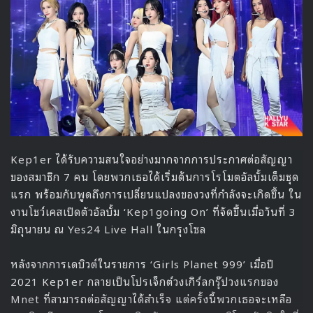
เมื่อถูกขอให้แชร์ลักษณะเพิ่มเติมอีกอย่างหนึ่ง นอกเหนือจาก
สเป็คที่ทุกคนชอบ บยอนอูซอก หยุดคิดประมาณ 10 วินาทีก่อน
จะตอบว่า “ผมชอบคนที่ไม่พูดหยาบคาย มันอาจฟังดูแปลก ๆ แต่
ผมชอบคนที่พูดจาสุภาพครับ”