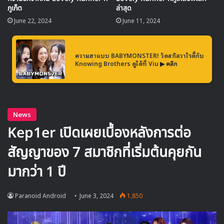
ภูเก็ต
ล่าสุด
June 22, 2024
June 11, 2024
ความฮาแบบ BABYMONSTER! วัดสกิลวาไรตี้กับ
Knowing Brothers ดูได้ที่ Viu
▶ คลิก
ก่อนหน้านี้ บยอนอูซอก ได้พูดถึงสเป็คผู้หญิงในอุดมคติของเขา
เอาไว้ว่า “ลักษณะภายนอกของคนเราจริง ๆ แล้วเปลี่ยนแปลงไป
ตลอดเวลา สิ่งที่สำคัญกว่าคือการมีบุคลิกที่เข้ากันได้ การสนทนา
ที่ดีคือสิ่งสำคัญ” เมื่อถูกแซวโดยผู้สัมภาษณ์ว่าเป็นคำตอบที่ค่อน
ข้างทั่วไป เขาหัวเราะและย้ำว่า “แต่จริง ๆ นะ การสนทนาสำคัญ
มาก”