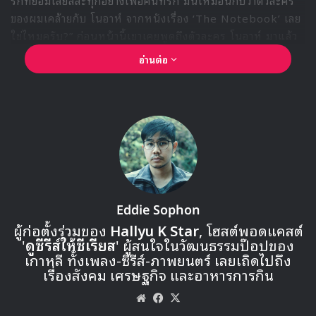
ของผมเคล้ายกับ โนอาห์ จากหนังเรื่อง ‘The Notebook’ เลย
ใช่ไหมครับ?” ก่อนหน้านี้เขาเคยพูดถึงตัวละคร โนอาห์ มาแล้ว
ครั้งหนึ่งในสัมภาษณ์สำหรับภาพยนตร์ Netflix ‘20th
อ่านต่อ
Century Girl’ ในปี 2022 ซึ่งเป็นตัวละครที่เขาชื่นชอบ
Eddie Sophon
ผู้ก่อตั้งร่วมของ
Hallyu K Star
, โฮสต์พอดแคสต์
'
ดูซีรีส์ให้ซีเรียส
' ผู้สนใจในวัฒนธรรมป๊อปของ
เกาหลี ทั้งเพลง-ซีรีส์-ภาพยนตร์ เลยเถิดไปถึง
🎙GYUBIN ปลื้มเมืองไทยขนาดไหน? ถึงกลับมาถ่าย
เรื่องสังคม เศรษฐกิจ และอาหารการกิน
MV เพลงใหม่ LIKE U 100 ที่กรุงเทพ
Website
Facebook
X