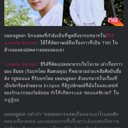
บยอนอูซอก นักแสดงที่กำลังเป็นที่พูดถึงจากบทบาทใน
ซีรีส์
‘Lovely Runner’
ได้ให้สัมภาษณ์ถึงเรื่องราวที่เป็น TMI ใน
ด้านของสเปปคความชอบของเขา
‘Lovely Runner’
ซีรีส์ที่ดัดแปลงมาจากเว็บโนเวล เล่าเรื่องราว
ของ อิมซล (รับบทโดย คิมฮเยยุน) ที่พยายามช่วยเหลือศิลปินชื่อ
ดัง รยูซอนแจ ที่รับบทโดย บยอนอูซอก ด้วยบทบาทในเรื่องที่
เป็นนักร้องนำของวง Eclipse ที่มีรูปลักษณ์ที่มั่นใจและเสน่ห์
ของรักแรกของวัยมัธยม ทำให้เกิดกระแส ‘ซอนแจฟีเวอร์’ ใน
หมู่ผู้ชม
บยอนอูซอก กล่าวว่า “ผมชอบการแสดงในแนวแนวโรแมนติก
คอมเมดี้มาตลอด และผมชอบงานชิ้นนี้เพราะมันแสดงถึงความ
รักที่ยอมเสียสละทุกอย่างเพื่อคนที่รัก มันเหมือนกับว่าตัวละคร