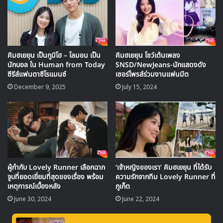
ภูเก็ต ประเทศไทย สำหรับทริปรางวัลนี้ที่มอบให้กับทีมงานและ
นักแสดงที่ช่วยกันสร้างความสำเร็จให้กับซีรีส์เรื่องนี้ที่เพิ่งออก
อากาศจบลงเมื่อวันที่ 28 พฤษภาคมที่ผ่านมา
คิมฮเยยุน เป็นกูมิโฮ – โลมอน เป็น
คิมฮเยยุน โชว์เต้นเพลง
สำหรับกิจกรรมของ บยอนอูซอก ในขณะนี้เขาได้เริ่มทัวร์แฟนมี
นักบอล ใน Human from Today
SNSD/NewJeans-นักแสดงดัง
ตติงในเอเชียครั้งแรกในชื่อ “Summer Letter” ที่เริ่มขึ้นเมื่อ
ซีรีส์แฟนตาซีโรแมนซ์
เซอร์ไพรส์ร่วมงานแฟนมีต
วันที่ 8 มิถุนายน
December 9, 2025
July 15, 2024
Byun Wooseok
Kim Hyeyoon
Lovely Runner
ผู้กำกับ Lovely Runner เลือกฉาก
‘เจ้าหญิงของเรา’ คิมฮเยยุน ที่ได้รับ
จูบที่ยอดเยี่ยมที่สุดของเรื่อง พร้อม
ความรักจากทีม Lovely Runner ที่
เหตุการณ์เบื้องหลัง
ภูเก็ต
June 30, 2024
June 22, 2024