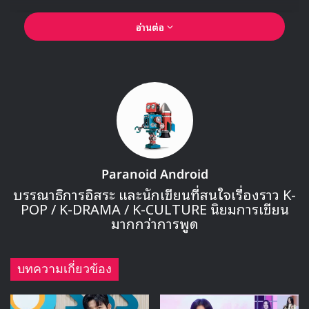
อ่านต่อ
Paranoid Android
🎙GYUBIN ปลื้มเมืองไทยขนาดไหน? ถึงกลับมาถ่าย
บรรณาธิการอิสระ และนักเขียนที่สนใจเรื่องราว K-
MV เพลงใหม่ LIKE U 100 ที่กรุงเทพ
POP / K-DRAMA / K-CULTURE นิยมการเขียน
มากกว่าการพูด
▶ คลิกดูสัมภาษณ์พิเศษ
บทความเกี่ยวข้อง
ก่อนหน้านี้เมื่อวันที่ 4 มิถุนายน บริษัทผู้ผลิต CJ ENM ได้ยืนยัน
ว่าทีมงานและนักแสดงของ Lovely Runner จะเดินทางไป