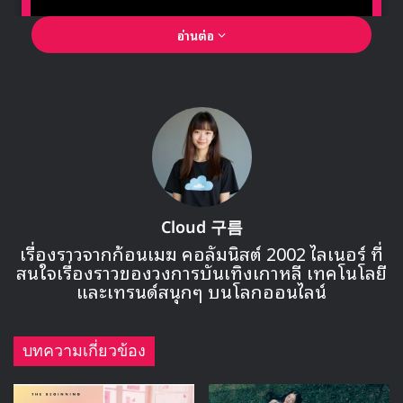
อ่านต่อ
🎙GYUBIN ปลื้มเมืองไทยขนาดไหน? ถึงกลับมาถ่าย
MV เพลงใหม่ LIKE U 100 ที่กรุงเทพ
Cloud 구름
เรื่องราวจากก้อนเมฆ คอลัมนิสต์ 2002 ไลเนอร์ ที่
สนใจเรื่องราวของวงการบันเทิงเกาหลี เทคโนโลยี
▶ คลิกดูสัมภาษณ์พิเศษ
และเทรนด์สนุกๆ บนโลกออนไลน์
“เมื่อปีที่ผ่านมา เพลง ‘Cupid’ ของ FIFTY FIFTY ประสบความ
สำเร็จอย่างมากใน Billboard Hot 100 ของสหรัฐอเมริกาและ
บทความเกี่ยวข้อง
Official Singles Chart ในสหราชอาณาจักร ซึ่งอยู่ในอันดับที่
17 และ 8 ตามลำดับ นอกจากนี้ยังได้รับความรักจากแฟนๆ K-