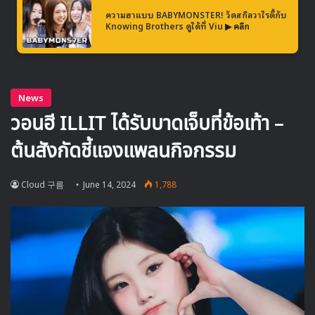
โดยการทำกิจกรรมที่จะมาถึงนี้ FIFTY FIFTY จะเริ่มต้นด้วย
ความฮาแบบ BABYMONSTER! วัดสกิลวาไรตี้กับ
Knowing Brothers ดูได้ที่ Viu
▶ คลิก
การปล่อยผลงานเพลงพรีรีลีสออกมาก่อนที่จะเริ่มทำกิจกรรม
โปรโมตการคัมแบคอย่างเป็ฯทางการในเดือนกันยายน รอ
ติดตามอัพเดตการทำกิจกรรมของพวกเธอกันได้
FIFTY FIFTY
Keena