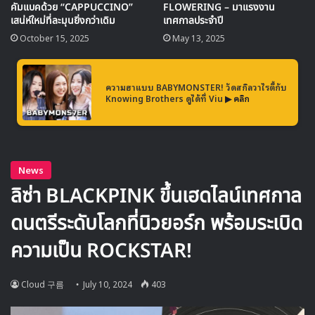
คัมแบคด้วย “CAPPUCCINO”
FLOWERING – มาแรงงาน
เสน่ห์ใหม่ที่ละมุนยิ่งกว่าเดิม
เทศกาลประจำปี
นอกจากกยูบินแล้ว เพลงของศิลปิน K-POP อื่นๆ เช่น KISS OF
October 15, 2025
May 13, 2025
LIFE, EVNNE, Nayeon, Big Ocean, Yves, B.D.U,
cignature, TWS และ woo!ah! ก็ถูกเลือกเข้าสู่รายชื่อเพลงที่
น่าจับตามองเช่นกัน
ความฮาแบบ BABYMONSTER! วัดสกิลวาไรตี้กับ
Knowing Brothers ดูได้ที่ Viu
▶ คลิก
กยูบิน ยังมีแผนที่จะเตรียมการแสดงในต่างประเทศ โดยจะเริ่ม
จากการแสดงในงาน S20 Taiwan ซึ่งเป็นเทศกาลดนตรีที่ใหญ่
ในไต้หวันในวันที่ 13 กรกฎาคมนี้ เพื่อเปิดตัวและสร้างความ
ประทับใจให้กับแฟนๆ ต่างประเทศ
Gyubin