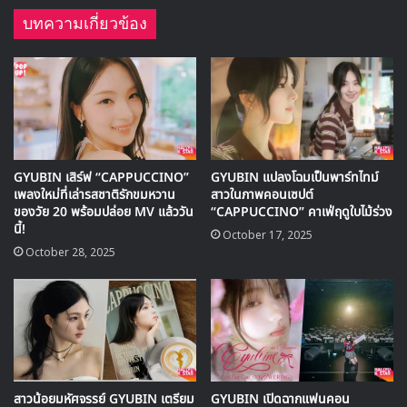
บทความเกี่ยวข้อง
HALLYU PLAY
นอกจากนี้ FOX 13 Seattle ยังกล่าวถึงกยูบินว่าเป็นศิลปินหน้า
GYUBIN เสิร์ฟ “CAPPUCCINO”
GYUBIN แปลงโฉมเป็นพาร์ทไทม์
เพลงใหม่ที่เล่ารสชาติรักขมหวาน
สาวในภาพคอนเซปต์
ใหม่ที่กำลังมาแรงในวงการ K-POP โดยผลงานก่อนหน้านี้
ของวัย 20 พร้อมปล่อย MV แล้ววัน
“CAPPUCCINO” คาเฟ่ฤดูใบไม้ร่วง
‘Really Like You’ มียอดสตรีมมากกว่า 12 ล้านครั้งบน
นี้!
October 17, 2025
Spotify และติดอันดับในชาร์ต ‘Viral 50 Spotify’ ทำให้เขา
October 28, 2025
เป็นที่รู้จักในวงกว้าง
สำหรับเพลง ‘Satellite’ เป็นเพลงที่แสดงถึงความสามารถด้าน
การร้องเพลงที่โดดเด่นของกยูบิน และเหมาะสำหรับการฟังใน
ช่วงการเดินทางหน้าร้อนหรือการพักผ่อนที่ชายหาด ทำให้เพลง
นี้ได้รับเลือกให้เป็นหนึ่งใน 10 เพลง K-POP ที่น่าจับตามองใน
สาวน้อยมหัศจรรย์ GYUBIN เตรียม
GYUBIN เปิดฉากแฟนคอน
ช่วงฤดูร้อน