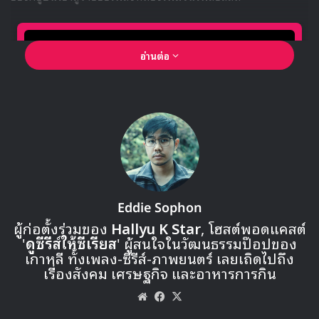
อ่านต่อ
🎙GYUBIN ปลื้มเมืองไทยขนาดไหน? ถึงกลับมาถ่าย
Eddie Sophon
MV เพลงใหม่ LIKE U 100 ที่กรุงเทพ
ผู้ก่อตั้งร่วมของ
Hallyu K Star
, โฮสต์พอดแคสต์
'
ดูซีรีส์ให้ซีเรียส
' ผู้สนใจในวัฒนธรรมป๊อปของ
เกาหลี ทั้งเพลง-ซีรีส์-ภาพยนตร์ เลยเถิดไปถึง
▶ คลิกดูสัมภาษณ์พิเศษ
เรื่องสังคม เศรษฐกิจ และอาหารการกิน
Website
Facebook
X