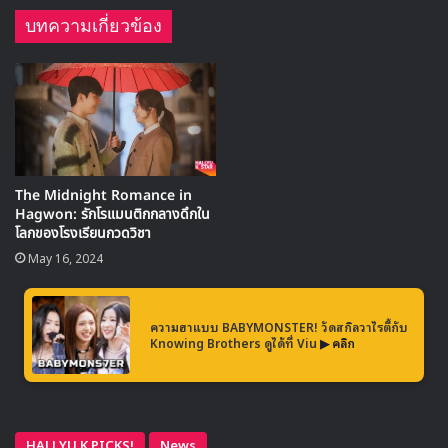
บทความเกี่ยวข้อง
The Midnight Romance in
Hagwon: รักโรแมนติกกลางดึกใน
จองรยอวอนกล่าวว่า การทำงานในซีรีส์นี้เป็นหนึ่งในผลงานที่
โลกของโรงเรียนกวดวิชา
เป็นที่สุดของเธอ และเป็นจุดเปลี่ยนสำคัญ
May 16, 2024
ความฮาแบบ BABYMONSTER! วัดสกิลวาไรตี้กับ
Knowing Brothers ดูได้ที่ Viu
▶ คลิก