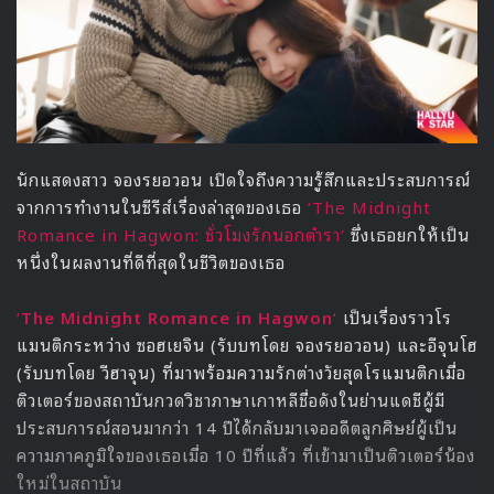
นักแสดงสาว จองรยอวอน เปิดใจถึงความรู้สึกและประสบการณ์
จากการทำงานในซีรีส์เรื่องล่าสุดของเธอ
‘The Midnight
Romance in Hagwon: ชั่วโมงรักนอกตำรา’
ซึ่งเธอยกให้เป็น
หนึ่งในผลงานที่ดีที่สุดในชีวิตของเธอ
‘
The Midnight Romance in Hagwon
‘
เป็นเรื่องราวโร
แมนติกระหว่าง ซอฮเยจิน (รับบทโดย จองรยอวอน) และอีจุนโฮ
(รับบทโดย วีฮาจุน) ที่มาพร้อมความรักต่างวัยสุดโรแมนติกเมื่อ
ติวเตอร์ของสถาบันกวดวิชาภาษาเกาหลีชื่อดังในย่านแดชีผู้มี
ประสบการณ์สอนมากว่า 14 ปีได้กลับมาเจออดีตลูกศิษย์ผู้เป็น
ความภาคภูมิใจของเธอเมื่อ 10 ปีที่แล้ว ที่เข้ามาเป็นติวเตอร์น้อง
ใหม่ในสถาบัน