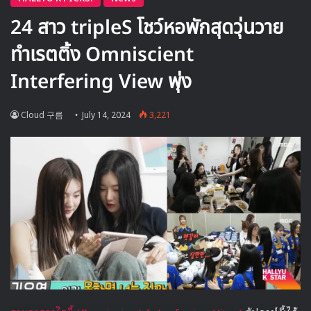
🎙GYUBIN ปลื้มเมืองไทยขนาดไหน? ถึงกลับมาถ่าย
MV เพลงใหม่ LIKE U 100 ที่กรุงเทพ
▶ คลิกดูสัมภาษณ์พิเศษ
“ผลงานนี้ทำให้ฉันสามารถหลุดพ้นจากความกังวลและความไม่
เชื่อมั่นในตัวเองได้อย่างสมบูรณ์เลยค่ะ เป็นผลงานที่ทำให้ฉันได้
เติบโตขึ้นไปอีกอย่างไม่น่าเชื่อ ฉันรู้สึกภูมิใจและมีความสุขมากที่
สามารถสื่อสารข้อความของนักเขียนและผู้กำกับออกมาได้อย่างดี
การทำงานในซีรีส์นี้เหมือนกับการแสดงในละครยาวที่จบลงได้
อย่างสมบูรณ์” | คลิกเพื่อชม:
ซีรีส์
The Midnight Romance
in Hagwon
พร้อมซับไทย