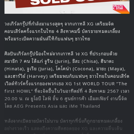
วงเกิร์ลกรุ๊ปที่กำลังมาแรงสุดๆ จากเกาหลี XG เตรียมจัด
คอนเสิร์ตครั้งแรกในไทย 4 สิงหาคมนี้ บัตรขายหมดเกลี้ยง
พร้อมระเบิดความมันส์ให้กับแฟนๆ ชาวไทย
ศิลปินเกิร์ลกรุ๊ปน้องใหม่จากเกาหลี วง XG ที่ประกอบด้วย
สมาชิก 7 คน ได้แก่ จูริน (Jurin), ชิสะ (Chisa), ฮินาตะ
(Hinata), จูเรีย (Juria), โคโคน่า (Cocona), มายะ (Maya),
และฮาร์วีย์ (Harvey) เตรียมพบกับแฟนๆ ชาวไทยในคอนเสิร์ต
เวิลด์ทัวร์ครั้งแรกของพวกเธอ XG 1st WORLD TOUR “The
first HOWL” ที่จะจัดขึ้นในวันอาทิตย์ที่ 4 สิงหาคม 2567 เวลา
20.00 น. ณ ยูโอบี ไลฟ์ ชั้น 6 ศูนย์การค้า เอ็มสเฟียร์ งานนี้จัด
โดย AEG Presents Asia และ iMe Thailand
หลังจากเปิดขายบัตรไม่นาน บัตรทุกที่นั่งก็ถูกขายหมดเกลี้ยง
อย่างรวดเร็ว แสดงถึงความฮิตฮอตของ XG และความตื่นเต้น