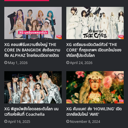
อบอุ่น โดยสาวๆ ก็เตรียมพร้อมการแสดงทุกโชว์มาเพอร์ฟอร์ม
แบบจัดเต็มให้แฟนๆ ได้สนุกและเป็นส่วนหนึ่งในความประทับ
ใจร่วมกันครั้งแรก ใครที่คว้าบัตรได้ทันเตรียมตัวให้พร้อมแล้ว
พบกันในงาน XG 1st WORLD TOUR “The first HOWL”
ณ UOB LIVE ในวันที่ 4 สิงหาคมนี้ งานนี้มันส์แน่นอน!
XG คอนเฟิร์มความยิ่งใหญ่ THE
XG เตรียมระเบิดเวิลด์ทัวร์ ‘THE
CORE IN BANGKOK ส่งข้อความ
CORE’ ที่กรุงเทพฯ เปิดบทใหม่ของ
ถึง ALPHAZ ไทยก่อนเปิดขายบัตร
เกิร์ลกรุ๊ประดับโลก
May 1, 2026
April 24, 2026
XG พิสูจน์พลังไอดอลระดับโลก บน
XG คัมแบค! ส่ง ‘HOWLING’ เปิด
เวทีแห่งฝันที่ Coachella
ฉากอัลบัมใหม่ ‘AWE’
April 16, 2025
November 8, 2024