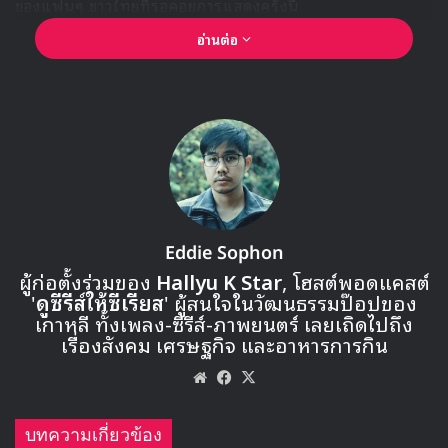
ของแฟนๆ ชาวไทยที่รอคอยการแสดงครั้งนี้
อ่านต่อ
Eddie Sophon
ผู้ก่อตั้งร่วมของ
Hallyu K Star
, โฮสต์พอดแคสต์
🎙GYUBIN ปลื้มเมืองไทยขนาดไหน? ถึงกลับมาถ่าย
'
ดูซีรีส์ให้ซีเรียส
' ผู้สนใจในวัฒนธรรมป๊อปของ
MV เพลงใหม่ LIKE U 100 ที่กรุงเทพ
เกาหลี ทั้งเพลง-ซีรีส์-ภาพยนตร์ เลยเถิดไปถึง
เรื่องสังคม เศรษฐกิจ และอาหารการกิน
▶ คลิกดูสัมภาษณ์พิเศษ
Website
Facebook
X
บทความเกี่ยวข้อง
ALPHAZ แฟนๆ ชาวไทยเตรียมพร้อมต้อนรับ 7 สาว XG อย่าง