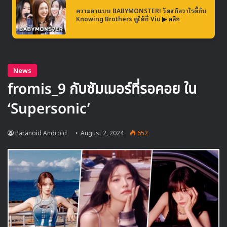
ลักษณ์ของควอนจียงมาตั้งแต่เดบิวต์กับวง BIGBANG ในปี
ความฮาแบบ BABYMONSTER! วัดสกิลวาไรตี้กับ
Knowing Brothers ดูได้ที่ Viu
▶ คลิก
2006 ซึ่ง YG Entertainment ได้ทำการจดสิทธิบัตรในชื่อ
“G-Dragon” มาตั้งแต่ปี 2004 และได้โอนสิทธินี้ให้กับ G-
Dragon ในปีนี้ เพื่อสนับสนุนการทำกิจกรรมของเขาในอนาคต
การโอนสิทธิในครั้งนี้เป็นตัวอย่างที่ดีในการสนับสนุนศิลปินใน
การย้ายค่ายโดยไม่เกิดปัญหาในเรื่องการใช้ชื่อ ซึ่งมักจะเป็น
ปัญหาในวงการบันเทิง อย่างไรก็ตาม Galaxy Corporation
ได้เปิดเผยว่า G-Dragon กำลังเตรียมตัวสำหรับการคัมแบคใน
ช่วงปลายปี โดยยังไม่ได้กำหนดวันที่แน่นอน
G-Dragon เป็นที่รู้จักจากผลงานเพลงฮิตมากมายทั้งในฐานะ
สมาชิกวง BIGBANG และในฐานะศิลปินโซโล่ เช่น “Lies,”
“Haru Haru,” “Bang Bang Bang,” “Crooked,” และ
“Untitled, 2014”
G-Dragon
Galaxy Corporation