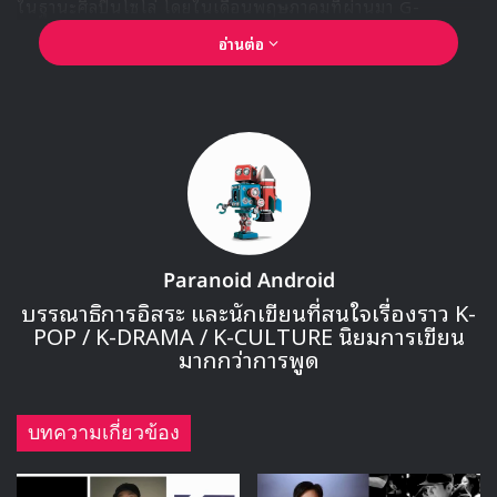
ในฐานะศิลปินโซโล่ โดยในเดือนพฤษภาคมที่ผ่านมา G-
Dragon ได้รับสิทธิการใช้ชื่อ “G-Dragon” และ “GD” จาก YG
อ่านต่อ
Entertainment และได้โอนสิทธินี้ไปยัง Galaxy
Corporation เพื่อให้สามารถใช้ในการทำกิจกรรมอย่างเป็น
ทางการได้
Paranoid Android
บรรณาธิการอิสระ และนักเขียนที่สนใจเรื่องราว K-
POP / K-DRAMA / K-CULTURE นิยมการเขียน
มากกว่าการพูด
🎙GYUBIN ปลื้มเมืองไทยขนาดไหน? ถึงกลับมาถ่าย
บทความเกี่ยวข้อง
MV เพลงใหม่ LIKE U 100 ที่กรุงเทพ