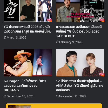
▶ คลิกดูสัมภาษณ์พิเศษ
ข้อมูลจาก Korea Intellectual Property Rights
YG ประกาศแพลนปี 2026 เดินหน้า
ยางฮยอนซอก ลงมือเอง! เปิดออดิ
Information Service (KIPRIS) ระบุว่า สิทธิการใช้ชื่อ “G-
เดบิวต์ทีมเกิร์ลกรุป และบอยกรุ๊ปใหม่
ชันใหญ่ YG ปั้นดาวรุ่นใหม่ 2026
Dragon” ได้ถูกโอนจาก YG Entertainment ไปยังควอนจียง
‘GO! DEBUT’
March 3, 2026
เมื่อวันที่ 17 พฤษภาคม และถูกโอนต่อไปยัง Galaxy
February 9, 2026
Corporation ในวันที่ 21 พฤษภาคม ซึ่งการโอนสิทธินี้เกิดขึ้น
ก่อนที่ G-Dragon จะเริ่มทำกิจกรรมอย่างเป็นทางการกับ
Galaxy Corporation ในเดือนมิถุนายน
ตัวแทนจาก Galaxy Corporation ได้ออกมายืนยันว่า
“ปัจจุบัน Galaxy Corporation มีสิทธิการใช้ชื่อ ‘G-Dragon’
และ ‘GD’ เป็นของตนเอง ซึ่งเป็นความกรุณาจาก ยังฮยอนซอก
G-Dragon เปิดใจถึงดราม่าการ
12 ปีที่สวยงาม ก่อนก้าวสู่ยุคใหม่ –
แสดงสด และทิศทางของ
AKMU อำลา YG เดินหน้าสู่เส้นทาง
ผู้บริหารของ YG Entertainment ที่โอนสิทธิให้โดยไม่มีการ
BIGBANG
ศิลปินอิสระ
เรียกเก็บค่าตอบแทนใดๆ”
December 15, 2025
November 21, 2025
ชื่อ “G-Dragon” เป็นชื่อที่มีความสำคัญและเป็นส่วนหนึ่งของอัต