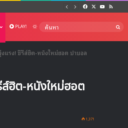
Facebook
X
YouTube
RSS
Dai
Switch skin
ค้นห
PLAY!
พุ่งแรง! ซีรีส์ฮิต-หนังใหม่ฮอต ปาบอล
รีส์ฮิต-หนังใหม่ฮอต
1,371