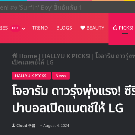
ปรเจคต์ในญี่ปุ่น
RIES
TREND
BLOGS
BEAUTY
PICKS!
HOT
Home
|
HALLYU K PICKS!
|
โจอารัม ดาวรุ่ง
เปิดแมตช์ให้ LG
HALLYU K PICKS!
News
โจอารัม ดาวรุ่งพุ่งแรง! ซี
ปาบอลเปิดแมตช์ให้ LG
Cloud 구름
August 4, 2024