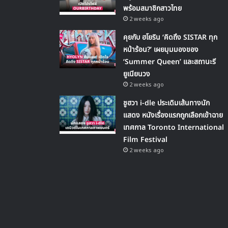
พร้อมสมาชิกสาวไทย
2 weeks ago
คุยกับ ฮโยริน ‘คิดถึง SISTAR ทุก
หน้าร้อน?’ เผยมุมมองของ
‘Summer Queen’ และสถานะรี
ยูเนียนวง
2 weeks ago
ชูฮวา i-dle ประเดิมเส้นทางนัก
แสดง หนังเรื่องแรกถูกเลือกเข้าฉาย
เทศกาล Toronto International
Film Festival
2 weeks ago