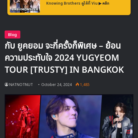
Knowing Brothers ดูได้ที่ Viu
▶ คลิก
🎙GYUBIN ปลื้มเมืองไทยขนาดไหน? ถึงกลับมาถ่าย
MV เพลงใหม่ LIKE U 100 ที่กรุงเทพ
▶ คลิกดูสัมภาษณ์พิเศษ
การเผยความจริงจากการพูดคุยก่อนเข้าร่วม
วง
ยูยอนเล่าถึงการประชุมครั้งแรกกับทีมงานของเธอว่า
“ตอนนั้นมี
คำโปรยใน YouTube ที่บอกว่า ‘เป็นหนึ่งและยี่สิบสี่’ เลยคิด
ว่า ‘จริงเหรอ เป็น 24 คนจริง ๆ เหรอ?’ ก็เลยถามตรง ๆ ว่า
‘จะมีสมาชิก 24 คนจริง ๆ ใช่ไหม?’ ทีมงานกลับตอบว่า ‘ยู
ยอน คิดว่ามันจะเป็นไปได้จริงเหรอ?’”