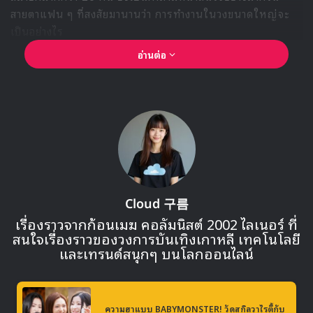
สายตาแฟน ๆ ที่สงสัยมานานว่า การทำงานในวงขนาดใหญ่จะ
เป็นอย่างไร
อ่านต่อ
คิมยูยอนรับตรง “ไม่รู้มาก่อนว่าจะมีสมาชิก
เยอะขนาดนี้”
เมื่อถูกถาม คิมยูยอนก็ไม่ลังเลที่จะตอบออกมาอย่างตรงไปตรงมา
“ฉันไม่คิดเลยว่าจะต้องอยู่ในวงที่มีสมาชิกมากขนาดนี้ ถ้ารู้แต่
แรก ฉันอาจจะไม่เซ็นสัญญาเข้าวง”คำตอบนี้สร้างเสียงหัวเราะ
และเซอร์ไพรส์ให้กับคิมแจจุง ที่ไม่คิดว่ายูยอนจะพูดออกมาอย่าง
ตรงไปตรงมาเช่นนี้
Cloud 구름
เรื่องราวจากก้อนเมฆ คอลัมนิสต์ 2002 ไลเนอร์ ที่
สนใจเรื่องราวของวงการบันเทิงเกาหลี เทคโนโลยี
และเทรนด์สนุกๆ บนโลกออนไลน์
ความฮาแบบ BABYMONSTER! วัดสกิลวาไรตี้กับ