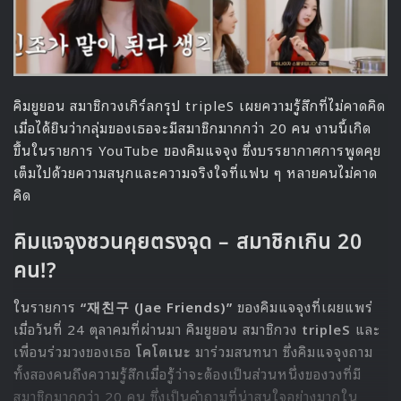
คิมยูยอน สมาชิกวงเกิร์ลกรุป tripleS เผยความรู้สึกที่ไม่คาดคิด
เมื่อได้ยินว่ากลุ่มของเธอจะมีสมาชิกมากกว่า 20 คน งานนี้เกิด
ขึ้นในรายการ YouTube ของคิมแจจุง ซึ่งบรรยากาศการพูดคุย
เต็มไปด้วยความสนุกและความจริงใจที่แฟน ๆ หลายคนไม่คาด
คิด
คิมแจจุงชวนคุยตรงจุด – สมาชิกเกิน 20
คน!?
ในรายการ
“재친구 (Jae Friends)”
ของคิมแจจุงที่เผยแพร่
เมื่อวันที่ 24 ตุลาคมที่ผ่านมา คิมยูยอน สมาชิกวง
tripleS
และ
เพื่อนร่วมวงของเธอ
โคโตเนะ
มาร่วมสนทนา ซึ่งคิมแจจุงถาม
ทั้งสองคนถึงความรู้สึกเมื่อรู้ว่าจะต้องเป็นส่วนหนึ่งของวงที่มี
สมาชิกมากกว่า 20 คน ซึ่งเป็นคำถามที่น่าสนใจอย่างมากใน