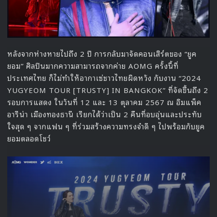
ยูยอนเล่าต่อไปว่า เธอเคยสอบถามเรื่องนี้อีกครั้ง เพราะเห็น
ข้อมูลในสื่อและ YouTube ระบุชัดเจน แต่ได้รับคำตอบว่า
“ไม่
ต้องกังวล จะไม่มีทางที่สมาชิกทั้ง 24 คนจะขึ้นเวทีพร้อมกัน
แน่นอน”
แต่เมื่อเวลาผ่านไป 2 ปี ความจริงกลับเปลี่ยนไป
ทำเอายูยอนถึงกับพูดออกมา
“สุดท้ายก็เปลี่ยนคำพูดค่ะ”
ซึ่ง
เรียกเสียงหัวเราะและความแปลกใจให้กับทุกคนที่ฟัง
tripleS เป็นวงเกิร์ลกรุปสมาชิก 20 คนที่รูปแบบการทำ