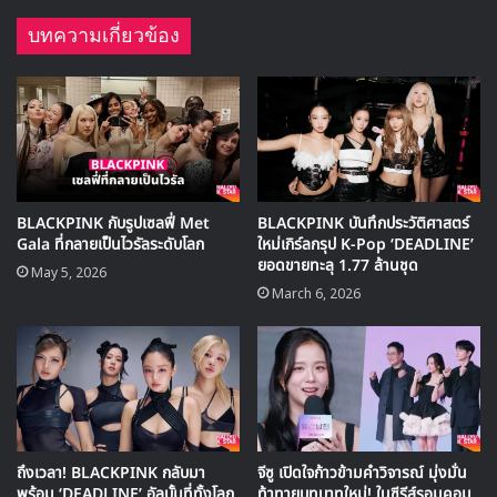
บทความเกี่ยวข้อง
🎙GYUBIN ปลื้มเมืองไทยขนาดไหน? ถึงกลับมาถ่าย
BLACKPINK กับรูปเซลฟี่ Met
BLACKPINK บันทึกประวัติศาสตร์
MV เพลงใหม่ LIKE U 100 ที่กรุงเทพ
Gala ที่กลายเป็นไวรัลระดับโลก
ใหม่เกิร์ลกรุป K-Pop ‘DEADLINE’
ยอดขายทะลุ 1.77 ล้านชุด
May 5, 2026
March 6, 2026
▶ คลิกดูสัมภาษณ์พิเศษ
ถึงเวลา! BLACKPINK กลับมา
จีซู เปิดใจก้าวข้ามคำวิจารณ์ มุ่งมั่น
พร้อม ‘DEADLINE’ อัลบั้มที่ทั้งโลก
ท้าทายบทบาทใหม่! ในซีรีส์รอมคอม