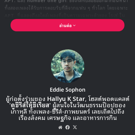
APT.
และ
number one girl
: ซิงเกิลที่ปล่อยออกมาก่อนหน้า
ทั้งสองเพลงได้รับการตอบรับที่ดีจากแฟน ๆ ทั่วโลก โดยเฉพาะ
APT.
ที่แสดงถึงสไตล์เพลงที่เป็นความเฉพาะตัวของ โรเซ่ ใน
ฐานะศิลปินที่ได้ร่วมงานกับ บรูโน มาส์ และฮิตไปทั่วโลกอย่าง
อ่านต่อ
รวดเร็ว เป็นเพลงพรีรีลีสชองอัลบัมที่ทำให้การเปิดตัวอัลบัมโซโล่
ของ โรเซ่ ถูกจับตามองอย่างมาก
Toxic Till The End – เพลงใหม่ที่น่า
ติดตาม
อีกหนึ่งเพลงที่แฟน ๆ ตั้งตารอในอัลบั้มคือ ‘toxic till the
end’ ซึ่งโรเซ่ตั้งใจจะถ่ายทอดอารมณ์ผ่านจังหวะและเนื้อเพลงที่
Eddie Sophon
เข้มข้น ซิงเกิลนี้ยังถูกวางไว้เป็นเพลงไฮไลต์ของอัลบั้ม เป็นหนึ่ง
ผู้ก่อตั้งร่วมของ
Hallyu K Star
, โฮสต์พอดแคสต์
ในเพลงที่แฟน ๆ คาดหวังว่าจะสะท้อนมุมมองด้านความรักและ
'
ดูซีรีส์ให้ซีเรียส
' ผู้สนใจในวัฒนธรรมป๊อปของ
ความสัมพันธ์ที่ลึกซึ้ง
เกาหลี ทั้งเพลง-ซีรีส์-ภาพยนตร์ เลยเถิดไปถึง
เรื่องสังคม เศรษฐกิจ และอาหารการกิน
Website
Facebook
X