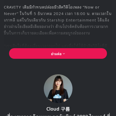
อย่าพลาดโอกาสสัมผัสมุมมองใหม่ของโรเซ่ในอัลบั้มเต็ม ‘rosie’
ที่จะพาแฟนเพลงเดินทางผ่านบทเพลงที่สะท้อนความจริงใจ
และความเป็นตัวเองของเธอ พร้อมชมมิวสิกวิดีโอเพลง ‘toxic
till the end’ ที่จะเปิดตัวในทที่ยงวันนี้
BLACKPINK
ROSE