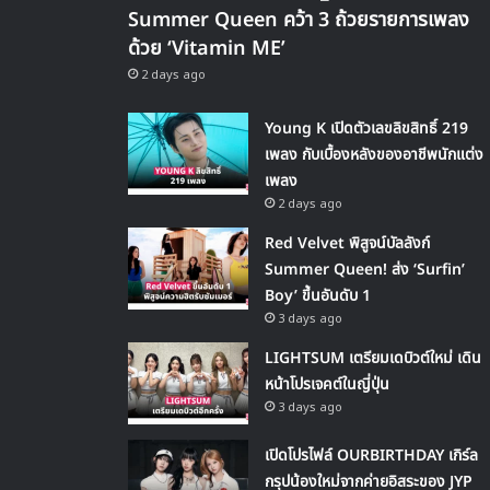
Summer Queen คว้า 3 ถ้วยรายการเพลง
ด้วย ‘Vitamin ME’
2 days ago
Young K เปิดตัวเลขลิขสิทธิ์ 219
เพลง กับเบื้องหลังของอาชีพนักแต่ง
เพลง
2 days ago
Red Velvet พิสูจน์บัลลังก์
Summer Queen! ส่ง ‘Surfin’
Boy’ ขึ้นอันดับ 1
3 days ago
LIGHTSUM เตรียมเดบิวต์ใหม่ เดิน
หน้าโปรเจคต์ในญี่ปุ่น
3 days ago
เปิดโปรไฟล์ OURBIRTHDAY เกิร์ล
กรุปน้องใหม่จากค่ายอิสระของ JYP