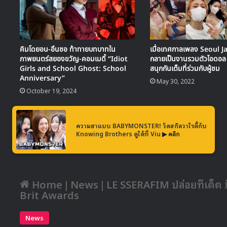
คิมโดยอน-อึนซอ ท้าทายบทบาทใน
เมื่อเทศกาลเพลง Seoul J
ภาพยนตร์สยองขวัญ-คอมเมดี้ “Idiot
กลายเป็นงานรวมตัวไอดอล 
Girls and School Ghost: School
สนุกกันเต็มที่ร่วมกับผู้ชม
Anniversary”
May 30, 2022
October 19, 2024
ความฮาแบบ BABYMONSTER! วัดสกิลวาไรตี้กับ
Knowing Brothers ดูได้ที่ Viu
▶ คลิก