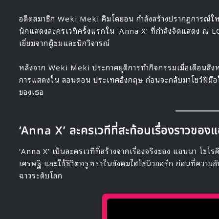
อดีตสมาชิก Weki Meki คิมโดยอน กำลังสร้างปรากฏการณ์ใหม่
นักแสดงละครเวทีครั้งแรกใน ‘Anna X’ ที่กำลังจัดแสดง ณ L
เยี่ยมจากผู้ชมและนักวิจารณ์
หลังจาก Weki Meki ประกาศยุติการทำกิจกรรมเมื่อเดือนสิงห
การแสดงใน ลอนดอน ประเทศอังกฤษ ก่อนจะกลับมาโชว์ฝีมือในละ
ของเธอ
‘Anna X’ ละครเวทีที่สะท้อนเรื่องราวของ
‘Anna X’ เป็นละครเวทีที่สร้างจากเรื่องจริงของ แอนนา โซโรค
เศรษฐี และใช้ชีวิตหรูหราในสังคมไฮโซนิวยอร์ก ก่อนที่ความล
ฉาวระดับโลก