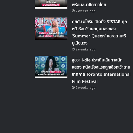
พร้อมสมาชิกสาวไทย
2 weeks ago
คุยกับ ฮโยริน ‘คิดถึง SISTAR ทุก
หน้าร้อน?’ เผยมุมมองของ
‘Summer Queen’ และสถานะรี
ยูเนียนวง
2 weeks ago
ชูฮวา i-dle ประเดิมเส้นทางนัก
แสดง หนังเรื่องแรกถูกเลือกเข้าฉาย
เทศกาล Toronto International
Film Festival
2 weeks ago