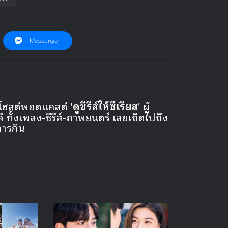
Messenger
 โฮสต์พอดแคสต์ '
ดูซีรีส์ให้ซีเรียส
' ผู้
ั้งเพลง-ซีรีส์-ภาพยนตร์ เลยเถิดไปถึง
การกิน