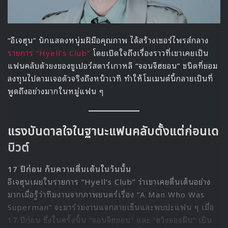
“อีเจฮุน” นักแสดงหนุ่มฝีมือคุณภาพ ได้สร้างเซอร์ไพรส์กลาง
รายการ “Hyell’s Club”
โดยเปิดใจถึงเรื่องราวที่เขาเคยเป็น
แฟนคลับตัวยงของซูเปอร์สตาร์เกาหลี “จอนจีฮยอน” ชนิดที่ยอม
ลงทุนไปตามเจอตัวจริงถึงหน้าเวที ทำให้โมเมนต์นี้กลายเป็นที่
พูดถึงอย่างมากในหมู่แฟน ๆ
แรงบันดาลใจในฐานะแฟนคลับตั้งแต่ก่อนเด
บิวต์
17 ปีก่อน กับความตื่นเต้นในวันนั้น
อีเจฮุนเผยในรายการ “Hyell’s Club” ว่าเขาเคยตื่นเต้นอย่าง
มากเมื่อรู้ว่าทีมงานจากภาพยนตร์เรื่อง “A Man Who Was
Superman” จะมาร่วมงานแจกลายเซ็นและพบปะแฟน ๆ เมื่อ
17 ปีก่อน ซึ่งในครั้งนั้น “จอนจีฮยอน” และ “ฮวังจองมิน” เป็น