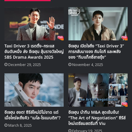
🎙GYUBIN ปลื้มเมืองไทยขนาดไหน? ถึงกลับมาถ่าย
MV เพลงใหม่ LIKE U 100 ที่กรุงเทพ
▶ คลิกดูสัมภาษณ์พิเศษ
Taxi Driver 3 เรตติ้ง–กระแส
อีเจฮุน เปิดใจถึง “Taxi Driver 3”
อันดับหนึ่ง ส่ง อีเจฮุน ลุ้นรางวัลใหญ่
การกลับมาของ คิมโดกี และพลัง
ความลับที่เพิ่งเผยกลางรายการ “Hyell’s
SBS Drama Awards 2025
ของ “ทีมแท็กซี่สายรุ้ง”
December 29, 2025
November 4, 2025
Club”
ครั้งแรกที่เปิดใจเล่า
ก่อนหน้านี้ “อีเจฮุน” ไม่เคยบอกใครมาก่อนว่าเขาเป็นแฟนคลับ
“จอนจีฮยอน” ทั้งยังเล่าว่า พอได้ร่วมงานกับนักแสดงคนอื่น ๆ ก็
มีคิดอยู่เสมอว่าไม่รู้ควรจะสารภาพดีไหม กระทั่งในรายการ
“Hyell’s Club” เขาจึงเพิ่งเปิดเผยเรื่องราวที่ซ่อนอยู่ในใจนับสิบ
อีเจฮุน ฮอต! ซีรีส์ใหม่มีไม่ขาด แต่
อีเจฮุน นำทีม M&A สุดเข้มข้น!
ปี จนพิธีกรสาว “ฮเยริ” ยังแซวว่า “พี่เท่มากค่ะ ถึงเข้าใจหัวอก
เมื่อไหร่จะถึงคิว “เมโล-โรแมนติก”?
“The Art of Negotiation” ซีรีส์
แฟนคลับได้ดีขนาดนี้”
ใหม่เตรียมสตรีมที่ Viu
March 8, 2025
February 19, 2025