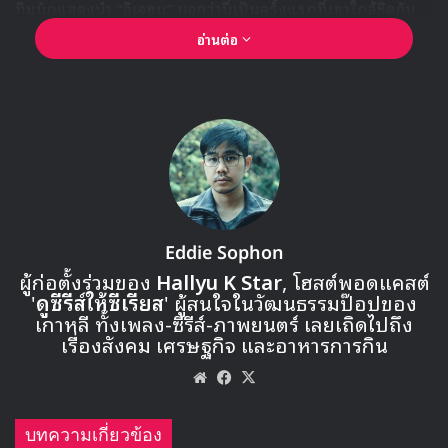
ทีมนักแสดงนำ “อีเจฮุน” บอกว่านี่เป็นครั้งแรกที่เขาใกล้ชิดกับ
นักแสดงที่ตนชื่นชอบมากขนาดนี้ จนถึงกับเผลอตามออกไปนอก
อ่านต่อ
โรงภาพยนตร์เพียงเพราะอยากเห็น “จอนจีฮยอน” ให้นานที่สุด
ความรู้สึกเมื่อเจอตัวจริงที่ปลื้มมานาน
“อีเจฮุน” ย้อนความทรงจำว่าตอนนั้นยังไม่ได้เดบิวต์เป็นนักแสดง
อย่างในปัจจุบัน การได้เห็น “จอนจีฮยอน” ตัวเป็น ๆ จึงเป็นช่วง
เวลาที่ทำให้เขารู้สึกตื่นเต้นจนหัวใจเต้นแรง และบอกว่าถึงแม้
เวลาจะผ่านมานานแล้ว เขายังจดจำความรู้สึกนั้นได้ชัดเจน
Eddie Sophon
ผู้ก่อตั้งร่วมของ
Hallyu K Star
, โฮสต์พอดแคสต์
'
ดูซีรีส์ให้ซีเรียส
' ผู้สนใจในวัฒนธรรมป๊อปของ
เกาหลี ทั้งเพลง-ซีรีส์-ภาพยนตร์ เลยเถิดไปถึง
เรื่องสังคม เศรษฐกิจ และอาหารการกิน
Website
Facebook
X
บทความเกี่ยวข้อง