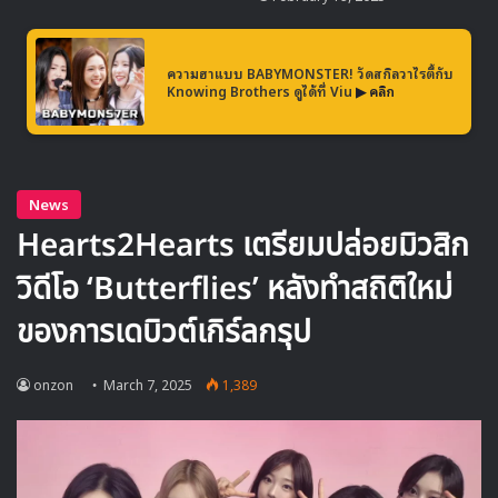
เข้าใจหัวอกแฟนคลับมากขึ้น
“อีเจฮุน” อธิบายเพิ่มเติมว่า เพราะตัวเขาเองเคยเป็นคนที่ตามไป
ความฮาแบบ BABYMONSTER! วัดสกิลวาไรตี้กับ
ให้กำลังใจคนที่ชื่นชอบเหมือนกัน จึงเข้าใจความรู้สึกของแฟน ๆ
Knowing Brothers ดูได้ที่ Viu
▶ คลิก
เวลาได้เจอนักแสดงหรือศิลปินที่ปลื้มอย่างลึกซึ้ง และเมื่อใดที่เขา
จัดงานแฟนมีตติ้งหรืองานแจกลายเซ็น เขาจึงพยายามจะ
ขอบคุณและให้เวลาแฟน ๆ อย่างเต็มที่
เรื่องราวของ “อีเจฮุน” กับความเป็นแฟนคลับ “จอนจีฮยอน”
สร้างรอยยิ้มและแรงบันดาลใจให้กับหลายคน ทั้งยังสะท้อนว่า
แม้จะเป็นนักแสดงชื่อดังแล้ว แต่เขาก็ยังไม่ลืมความรู้สึกเมื่อครั้ง
เป็นแฟนคลับในวัยใส หากใครอยากติดตามความน่ารักเพิ่มเติม
ก็สามารถตามชมรายการ “Hyell’s Club” ที่ “อีเจฮุน” และ “ฮเย
ริ” ร่วมสร้างบรรยากาศสนุก ๆ ได้เลย และอย่าลืมจับตาดูผลงาน
ต่อไปของเขา ซึ่งอาจมีเซอร์ไพรส์อีกมากมายในอนาคต
อีเจฮุน มีผลงานซีรีส์เรื่องใหม่ The Art of Negotiation ที่จะ
เริ่มสตรีมให้ได้ชมกันตอนแรกในคืนนี้ 8 มีนาคม รับชมพร้อม