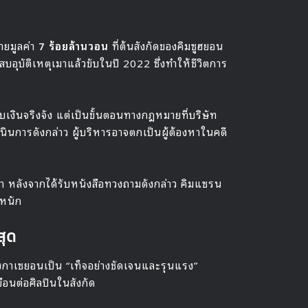
หายมูลค่า
7 ร้อยล้านวอน
ที่ต้นสังกัดของคิมซูฮยอน
ุบัติเหตุเมาแล้วขับในปี 2022 ซึ่งทำให้ชีวิตการ
ก็บเงินจริงจัง แต่เป็นขั้นตอนทางกฎหมายที่บริษัท
นินการดังกล่าว ผู้บริหารอาจตกเป็นผู้ต้องหาในคดี
า หลังจากได้รับหนังสือทวงถามดังกล่าว คิมแซรน
งหนัก
สุด
งกาเซยอนเป็น “เท็จอย่างชัดเจนและรุนแรง”
บือนต่อศิลปินในสังกัด