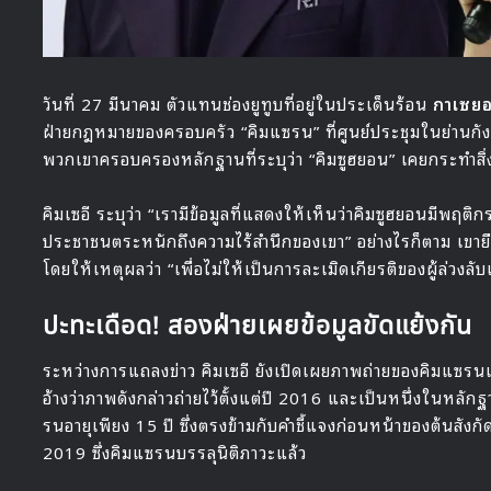
วันที่ 27 มีนาคม ตัวแทนช่องยูทูบที่อยู่ในประเด็นร้อน
กาเซย
ฝ่ายกฎหมายของครอบครัว “คิมแซรน” ที่ศูนย์ประชุมในย่านกังน
พวกเขาครอบครองหลักฐานที่ระบุว่า “คิมซูฮยอน” เคยกระทำสิ่
คิมเซอี ระบุว่า “เรามีข้อมูลที่แสดงให้เห็นว่าคิมซูฮยอนมีพฤต
ประชาชนตระหนักถึงความไร้สำนึกของเขา” อย่างไรก็ตาม เขายืน
โดยให้เหตุผลว่า “เพื่อไม่ให้เป็นการละเมิดเกียรติของผู้ล่วง
ปะทะเดือด! สองฝ่ายเผยข้อมูลขัดแย้งกัน
ระหว่างการแถลงข่าว คิมเซอี ยังเปิดเผยภาพถ่ายของคิมแซรนแ
อ้างว่าภาพดังกล่าวถ่ายไว้ตั้งแต่ปี 2016 และเป็นหนึ่งในหลักฐานท
รนอายุเพียง 15 ปี ซึ่งตรงข้ามกับคำชี้แจงก่อนหน้าของต้นสังกัด
2019 ซึ่งคิมแซรนบรรลุนิติภาวะแล้ว