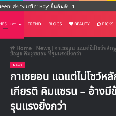
ปรเจคต์ในญี่ปุ่น
RIES
TREND
BLOGS
BEAUTY
PICKS!
HOT
Home
|
News
|
กาเซยอน แฉแต่ไม่โชว์หลักฐา
ข้อมูล คิมซูฮยอน ที่รุนแรงยิ่งกว่า
News
กาเซยอน แฉแต่ไม่โชว์หลั
เกียรติ คิมแซรน – อ้างมีข
รุนแรงยิ่งกว่า