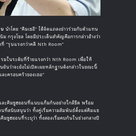
อน
นำโดย “คิมเซอี” ได้จัดแถลงข่าวร่วมกับตัวแทน
ัม กรุงโซล โดยมีประเด็นสำคัญคือการกล่าวอ้างว่า
งที่ “รุนแรงกว่าคดี Nth Room”
ิกรรมในระดับที่ร้ายแรงกว่า Nth Room เพื่อให้
ยันว่าจะยังไม่เปิดเผยหลักฐานดังกล่าวในขณะนี้
ลับและครอบครัวของเธอ”
ละคิมซูฮยอนที่แนบแก้มกันอย่างใกล้ชิด พร้อม
ี่สนับสนุนว่า ทั้งคู่เริ่มความสัมพันธ์ตั้งแต่คิมแซ
คิมซูฮยอนที่ระบุว่า ทั้งสองเริ่มคบกันในช่วงกลางปี