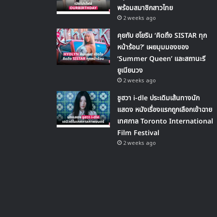
พร้อมสมาชิกสาวไทย
2 weeks ago
คุยกับ ฮโยริน ‘คิดถึง SISTAR ทุก
หน้าร้อน?’ เผยมุมมองของ
‘Summer Queen’ และสถานะรี
ยูเนียนวง
2 weeks ago
ชูฮวา i-dle ประเดิมเส้นทางนัก
แสดง หนังเรื่องแรกถูกเลือกเข้าฉาย
เทศกาล Toronto International
Film Festival
2 weeks ago