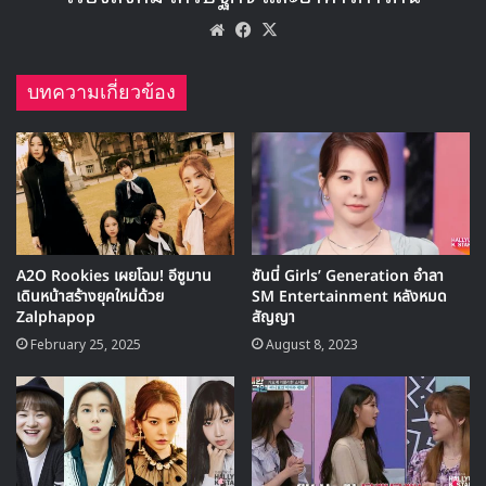
เธอยังเสริมด้วยรอยยิ้มว่า
“ของที่ฉันยืมไปมีประมาณ 40-50 ชุด
เลยค่ะ!”
เรียกเสียงฮือฮาทั้งสตูดิโอทันที