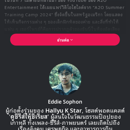
การตอบคำถามอย่างจริงใจและมีเสน่ห์จนโปรดิวเซอร์ถึงกับ
ยกนิ้ว “สองนิ้วโป้ง” ให้ทันที กลายเป็นอีกหนึ่งโมเมนต์ที่ทำให้
ทุกคนหัวเราะและรู้สึกเอ็นดูในความตั้งใจจริงของเธอ
ไม่ใช่แค่สวย – แต่มีสายซัพพอร์ตแน่น
จาก “ควอนอึนบี”
อีกหนึ่งไฮไลต์ที่เธอเปิดเผย คือ
ควอนอึนบี
ศิลปินไอดอลสาวที่
แข่งขันมาด้วยกันในรายการออดิชันและกลายเป็นเพื่อนสนิทของ
เธอ ได้ช่วยเธออย่างเต็มที่ก่อนเข้ารายการ
“พี่อึนบีให้ฉันยืมเสื้อผ้า รองเท้า กระเป๋า
และยังช่วยแนะนำสไตล์ด้วย”