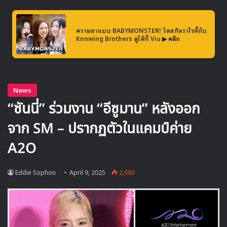
ความฮาแบบ BABYMONSTER! วัดสกิลวาไรตี้กับ
Knowing Brothers ดูได้ที่ Viu
▶ คลิก