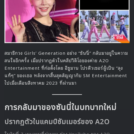
“ฉันฝึกหว่านเสน่ห์มาโดยเฉพาะ เพื่อ
ไปออดิชัน!”
เบื้องหลังการสมัครเข้า ‘Single’s
Inferno 4’ ที่ไม่มีใครรู้
อีชีอัน
เล่าว่าเธอ
ตั้งใจมาก
ที่จะได้เป็นหนึ่งในผู้เข้าแข่งขันของ
‘Single’s Inferno 4’ ถึงขนาดว่า
“ฉันซ้อมการหว่านเสน่ห์ก่อนเข้าร่วมมี
ตติ้งกับทีมงาน และเตรียมชุดพิเศษไป
ใส่โดยเฉพาะ”