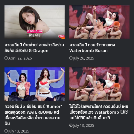
🎙GYUBIN ปลื้มเมืองไทยขนาดไหน? ถึง
กลับมาถ่าย MV เพลงใหม่ LIKE U 100 ที่
กรุงเทพ
▶ คลิกดูสัมภาษณ์พิเศษ
ควอนอึนบี ย้ายค่าย! สยบข่าวลือร่วม
ควอนอึนบี ถอนตัวจากสเตจ
สังกัดเดียวกับ G-Dragon
Waterbomb Busan
April 22, 2026
July 26, 2025
ประโยคนี้ทำให้หลายคนตกใจ เพราะเธอกลายเป็นคนที่โดดเด่น
ที่สุดคนหนึ่งใน ‘Single’s Inferno 4’
หลังจากตัดสินใจเปลี่ยนเส้นทางมาเป็นนางแบบ เธอก็ได้รับ
โอกาสครั้งสำคัญในรายการเรียลลิตี้ของ Netflix และนั่นคือจุด
เปลี่ยนที่ทำให้ตารางงานของเธอ “เพิ่มขึ้น 2 เท่า” จนกลายเป็น
ควอนอึนบี x อีชีอัน แชร์ ‘Rumor’
ไม่ได้ไวรัลเพราะโชค! ควอนอึนบี เผย
หน้าใหม่ที่ถูกพูดถึงมากในวงการบันเทิงขณะนี้
สเตจสุดฮอต WATERBOMB แต่
เบื้องหลังสเตจ Waterbomb ไม่ใช่
เบื้องหลังคือเหงื่อ น้ำตา และความ
แค่ใส่บิกินีแล้วเดินขึ้นเวที
ฝัน
July 13, 2025
July 13, 2025