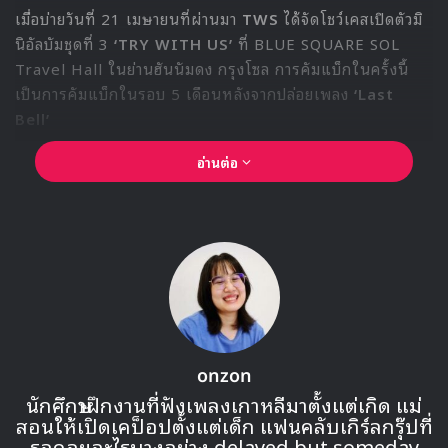
คนดูจดจำเขาในฐานะคนที่เงียบขรึม
และสุขุม ผมจึงตั้งใจพูดบทอย่างช้าๆ
และคุมจังหวะการพูดให้สม่ำเสมอ เพื่อ
ขับเน้นบุคลิกของตัวละคร”
การตีความในแบบเฉพาะตัวของจินยอง ทำให้แฟนๆ ต่างจับตา
รอดูว่าเขาจะถ่ายทอดโฮซูออกมาได้ลึกซึ้งแค่ไหน