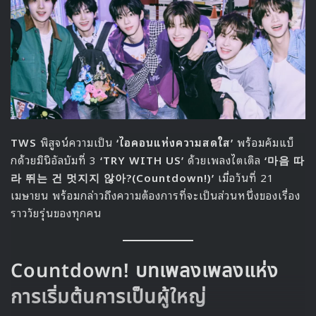
เบื้องหลังการตีความตัวละครอีโฮซู
จินยองบอกว่าเขามองอีโฮซูเป็นตัวละครที่เหมือนกับวัยรุ่นที่ยังไม่
ผ่านพ้นช่วงเปลี่ยนผ่านของชีวิตอย่างเต็มที่ — พยายามซ่อน
ความเจ็บปวดไว้ และตั้งใจใช้ชีวิตโดยไม่ทำร้ายใคร
“ถึงโฮซูจะมีบทพูดเยอะ แต่ผมอยากให้