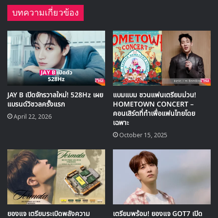
บทความเกี่ยวข้อง
จินยองเผยถึงสาเหตุที่เขาตัดสินใจรับบทนี้ว่า
“ขณะที่อ่านบท ผมสัมผัสได้ถึงแผลลึกๆ
ที่ตัวละครแต่ละตัวพยายามซ่อนเอาไว้
มันเหมือนกับชีวิตจริงเลยครับ”
JAY B เปิดจักรวาลใหม่! 528Hz เผย
แบมแบม ชวนแฟนเตรียมม่วน!
แบรนด์วิชวลครั้งแรก
HOMETOWN CONCERT –
คอนเสิร์ตที่ทำเพื่อแฟนไทยโดย
April 22, 2026
เขายังเล่าเสริมอีกว่า ความอยากรู้ว่าจะถ่ายทอดตัวละครที่ซับซ้อน
เฉพาะ
แบบโฮซูออกมาได้อย่างไร เป็นแรงผลักดันสำคัญที่ทำให้เขา
October 15, 2025
ตัดสินใจเลือกโปรเจกต์นี้
ยองแจ เตรียมระเบิดพลังความ
เตรียมพร้อม! ยองแจ GOT7 เปิด