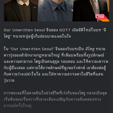
Our Unwritten Seoul จินยอง GOT7 เปิดมิติใหม่ในบท “อี
โฮซู” ทนายหนุ่มผู้เก็บซ่อนบาดแผลในใจ
ใน “Our Unwritten Seoul” จินยองรับบทเป็น
อีโฮซู
ทนาย
ดาวรุ่งของสำนักงานกฎหมายใหญ่ ที่เพียบพร้อมทั้งรูปลักษณ์
และความสามารถ โฮซูเป็นคนสุขุม รอบคอบ และให้ความเคารพ
กับผู้อื่นเสมอ แต่ภายใต้ภาพลักษณ์ที่ดูเพอร์เฟกต์ เขาต้องต่อสู้
กับความว่างเปล่าในใจ และใฝ่หาความธรรมดาในชีวิตที่แสน
วุ่นวาย
การพบเจอที่ไม่คาดฝันในช่วงชีวิตที่เร่งรีบของโฮซู กลายเป็นจุด
เริ่มต้นของเรื่องราวที่เขาจะต้องเผชิญกับความสั่นคลอนทาง
อารมณ์ครั้งใหญ่