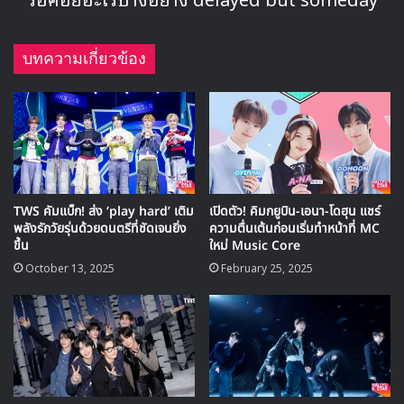
ความสัมพันธ์ของตัวละครและความ
น่าติดตามของเรื่อง
ซีรีส์ “Our Unwritten Seoul” เล่าเรื่องของสองพี่น้องฝาแฝด
ยูมีจี
และ
ยูมีแร
(รับบทโดย พัคโบยอง) ที่สลับตัวกันใช้ชีวิตผ่าน
คำโกหก และเริ่มค้นหาความหมายของความรักและชีวิตจริง ๆ
จินยองกล่าวว่า
“เสน่ห์ของเรื่องนี้อยู่ที่ความตึงเครียด
ระหว่างความลับที่เกือบจะถูกเปิดเผย
แต่ก็ยังคงถูกเก็บงำไว้ได้เรื่อยๆ”