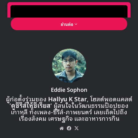
อ่านต่อ
🎙GYUBIN ปลื้มเมืองไทยขนาดไหน? ถึงกลับมาถ่าย
MV เพลงใหม่ LIKE U 100 ที่กรุงเทพ
Eddie Sophon
ผู้ก่อตั้งร่วมของ
Hallyu K Star
, โฮสต์พอดแคสต์
'
ดูซีรีส์ให้ซีเรียส
' ผู้สนใจในวัฒนธรรมป๊อปของ
▶ คลิกดูสัมภาษณ์พิเศษ
เกาหลี ทั้งเพลง-ซีรีส์-ภาพยนตร์ เลยเถิดไปถึง
เรื่องสังคม เศรษฐกิจ และอาหารการกิน
ความท้าทายที่ดึงดูดใจจินยองสู่โปรเจ
Website
Facebook
X
กต์นี้