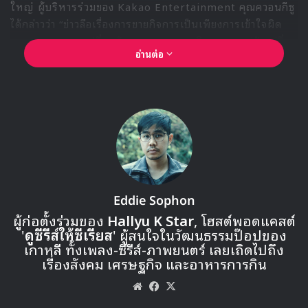
ใหญ่ ผู้บริหารร่วมของ Kakao Entertainment คุณควอนกีซู
ได้กล่าวว่า “ข่าวลือเรื่องการขายกิจการเป็นเพียงการเข้าใจผิด
จากกระบวนการเปลี่ยนนักลงทุนทางการเงินและการปรับเปลี่ยน
อ่านต่อ
โครงสร้างผู้ถือหุ้นเท่านั้น ซึ่งไม่เป็นความจริง”
ยังไม่มีการแยกสายธุรกิจสตอรี่
กรณีข่าวลือเรื่องการแยกธุรกิจสตอรี่ (เว็บตูน/เว็บนิยาย) ออก
จากธุรกิจหลัก และการควบรวมกับ Kakao Piccoma (บริการ
แพลตฟอร์มดิจิตัลคอมมิคในญี่ปุ่น) นั้น คุณควอนกล่าวว่า “ยัง
ไม่มีสิ่งใดที่ยืนยันแน่นอนในตอนนี้ ทุกคนไม่ต้องกังวล และขอ
ให้มุ่งมั่นกับงานของตัวเองต่อไป”
Eddie Sophon
ผู้ก่อตั้งร่วมของ
Hallyu K Star
, โฮสต์พอดแคสต์
'
ดูซีรีส์ให้ซีเรียส
' ผู้สนใจในวัฒนธรรมป๊อปของ
เกาหลี ทั้งเพลง-ซีรีส์-ภาพยนตร์ เลยเถิดไปถึง
เรื่องสังคม เศรษฐกิจ และอาหารการกิน
Website
Facebook
X