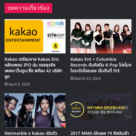
บทความเกี่ยวข้อง
🎙GYUBIN ปลื้มเมืองไทยขนาดไหน? ถึงกลับมาถ่าย
MV เพลงใหม่ LIKE U 100 ที่กรุงเทพ
Kakao เตรียมขาย Kakao Ent.
Kakao Ent × Columbia
▶ คลิกดูสัมภาษณ์พิเศษ
หลังแพลน IPO ล่ม ถอยธุรกิจ
Records ดันศิลปิน K-Pop โปรโมต
เพลง/เว็บตูน/สื่อ พร้อม 42 บริษัท
ในระดับโกลบอล เริ่มต้นที่ IVE
ลูก
March 24, 2023
April 9, 2025
ขาดทุนต่อเนื่อง – แต่ยังคงขยาย
ธุรกิจระดับโลก
จากรายงานผลประกอบการล่าสุด Kakao Entertainment มี
รายได้รวมในปี 2024 อยู่ที่ 1.81 ล้านล้านวอน ลดลงจากปีก่อน
หน้า พร้อมขาดทุนสุทธิถึง 2.59 แสนล้านวอน สาเหตุหลักมา
Netmarble x Kakao เปิดตัว
2017 MMA เปิดเผย 19 ศิลปินเข้า