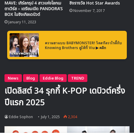
จากต้นทุนการควบรวมกิจการก่อนหน้านี้และความถดถอยของ
MAVE: เกิร์ลกรุป 4 สาวแห่งโลกเม
ชิงรางวัล Hot Star Awards
ตาเวิร์ส – เตรียมเปิด PANDORA’S
รายได้ในหมวดเว็บตูนและวิดีโอ
November 7, 2017
BOX ในซิงเกิลเดบิวต์
January 11, 2023
เปิดบริษัทในอเมริกา – รุกตลาดบันเทิง
ระดับโลก
ความฮาแบบ BABYMONSTER! วัดสกิลวาไรตี้กับ
แม้ผลประกอบการจะอยู่ในช่วงขาลง แต่ Kakao
Knowing Brothers ดูได้ที่ Viu
▶ คลิก
Entertainment กลับเดินหน้ารุกตลาดโลกอย่างเต็มที่ โดยได้
จัดตั้งบริษัทลูก “Kakao Entertainment Global (KEG)” ที่
ลอสแองเจลิสในเดือนเมษายน เพื่อดูแลธุรกิจด้านดนตรี สื่อ
และสตอรี่ในตลาดอเมริกาโดยเฉพาะ โดยยังคงดำเนินงานควบคู่
กับบริษัทที่ร่วมทุนกับ SM Entertainment ในตลาดเดียวกัน
ปรับโครงสร้างธุรกิจ ลดจำนวนบริษัท
ในเครือ