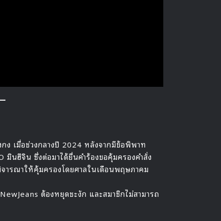
งกง เมื่อช่วงกลางปี 2024 หลังจากมีข้อพิพาท
ฮีจิน ซึ่งต่อมาได้ยื่นคำร้องขอคุ้มครองคำสั่ง
รพิจารณาให้คุ้มครองโดยศาลในเดือนพฤษภาคม
ง NewJeans ต้องหยุดชะงัก และสมาชิกไม่สามารถ