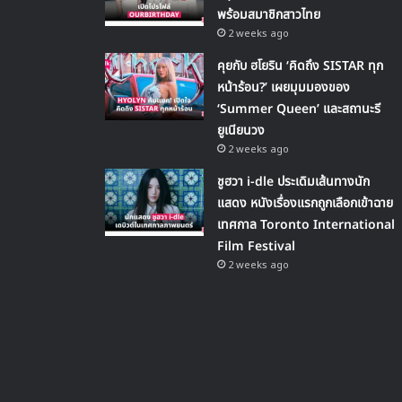
พร้อมสมาชิกสาวไทย
2 weeks ago
คุยกับ ฮโยริน ‘คิดถึง SISTAR ทุก
หน้าร้อน?’ เผยมุมมองของ
‘Summer Queen’ และสถานะรี
ยูเนียนวง
2 weeks ago
ชูฮวา i-dle ประเดิมเส้นทางนัก
แสดง หนังเรื่องแรกถูกเลือกเข้าฉาย
เทศกาล Toronto International
Film Festival
2 weeks ago