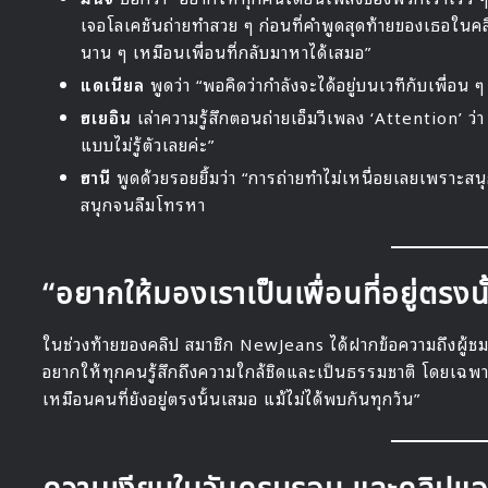
เจอโลเคชันถ่ายทำสวย ๆ ก่อนที่คำพูดสุดท้ายของเธอในค
นาน ๆ เหมือนเพื่อนที่กลับมาหาได้เสมอ”
แดเนียล
พูดว่า “พอคิดว่ากำลังจะได้อยู่บนเวทีกับเพื่อน ๆ 
ฮเยอิน
เล่าความรู้สึกตอนถ่ายเอ็มวีเพลง ‘Attention’ ว่
แบบไม่รู้ตัวเลยค่ะ”
ฮานี
พูดด้วยรอยยิ้มว่า “การถ่ายทำไม่เหนื่อยเลยเพราะส
สนุกจนลืมโทรหา
“อยากให้มองเราเป็นเพื่อนที่อยู่ตรงน
ในช่วงท้ายของคลิป สมาชิก NewJeans ได้ฝากข้อความถึงผู้ช
อยากให้ทุกคนรู้สึกถึงความใกล้ชิดและเป็นธรรมชาติ โดยเฉพา
เหมือนคนที่ยังอยู่ตรงนั้นเสมอ แม้ไม่ได้พบกันทุกวัน”