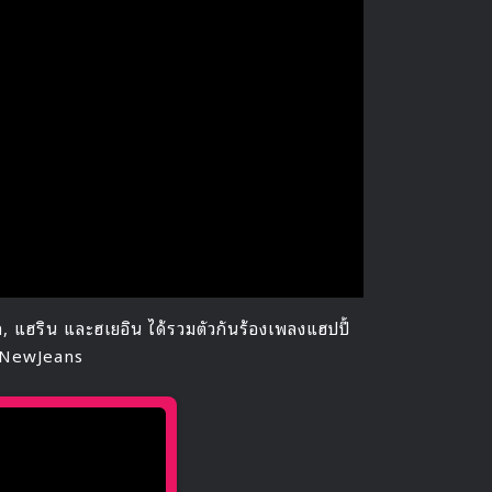
ียล, แฮริน และฮเยอิน ได้รวมตัวกันร้องเพลงแฮปปี้
นะ NewJeans