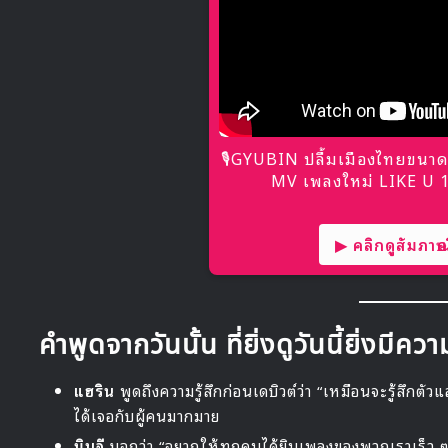
🎙GYUBIN ปลื้มเมืองไทยขนาด
MV เพลงใหม่ LIKE U 10
▶ คลิกดูสัมภาษณ์
คำพูดจากวันนั้น ที่ยิ่งดูวันนี้ยิ่งมีค
แฮริน
พูดถึงความรู้สึกก่อนเดบิวต์ว่า “เหมือนจะรู้สึกตัวแล้
ได้เจอกับผู้คนมากมาย
มินจี
บอกว่า “อยากให้ทุกคนได้ยินเพลงของพวกเราเร็ว ๆ” 