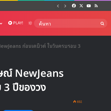
Facebook
X
YouTube
RSS
Dai
Switch skin
ค้นห
PLAY!
 NewJeans ก่อนเดบิวต์ ในวันครบรอบ 3
าษณ์ NewJeans
บ 3 ปีของวง
692