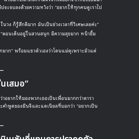
ลิปจะจบลงด้วยความหวังว่า “อยากให้ทุกคนดูเราไป
ในวง ก็รู้สึกดีมาก มันเป็นช่วงเวลาที่วิเศษเลยค่ะ”
า “ตอนเต้นอยู่ในสวนสนุก มีความสุขมาก หน้ายิ้ม
นุกมาก” พร้อมแซวตัวเองว่าโดนแม่ดุเพราะมัวแต่
ั้นเสมอ”
มว่าอยากให้มองพวกเธอเป็นเพื่อนมากกว่าดารา
ะคำพูดของมินจีและแดเนียลที่บอกว่า “อยากเป็น