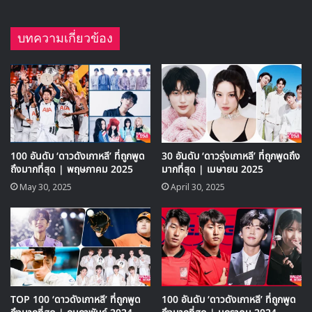
ด้านเทคนิคและการแสดงอารมณ์อย่างละเอียดอ่อน
ซีรีส์ “Beyond the Bar” คือผลงานที่น่าจับตาสำหรับแฟนซีรีส์
กฎหมาย และผู้ที่ชื่นชอบการติดตามพัฒนาการของนักแสดง
หน้าใหม่อย่างจองแชยอน กับการพิสูจน์ตัวเองครั้งสำคัญใน
ฐานะนักแสดงนำในซีรีส์ระดับไพรม์ไทม์ ออกอากาศตอนแรก 2
สิงหาคม ทาง Netflix
Beyond the Bar
Jung Chaeyeon