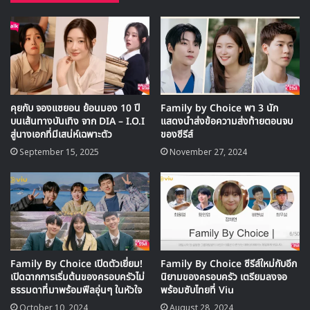
🎙GYUBIN ปลื้มเมืองไทยขนาดไหน? ถึงกลับมาถ่าย
MV เพลงใหม่ LIKE U 100 ที่กรุงเทพ
คุยกับ จองแชยอน ย้อนมอง 10 ปี
Family by Choice พา 3 นัก
บนเส้นทางบันเทิง จาก DIA – I.O.I
แสดงนำส่งข้อความส่งท้ายตอนจบ
▶ คลิกดูสัมภาษณ์พิเศษ
สู่นางเอกที่มีเสน่ห์เฉพาะตัว
ของซีรีส์
September 15, 2025
November 27, 2024
Family By Choice เปิดตัวเยี่ยม!
Family By Choice ซีรีส์ใหม่กับอีก
เปิดฉากการเริ่มต้นของครอบครัวไม่
นิยามของครอบครัว เตรียมลงจอ
ธรรมดาที่มาพร้อมฟีลอุ่นๆ ในหัวใจ
พร้อมซับไทยที่ Viu
October 10, 2024
August 28, 2024