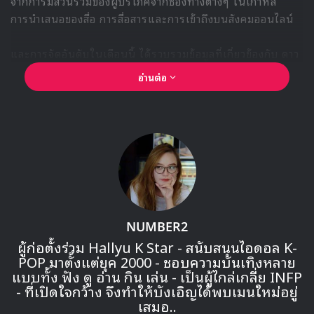
เคมีในกองถ่ายที่ช่วยส่งเสริมบทบาท
เคมีระหว่างจองแชยอนและอีจินอุคกลายเป็นอีกหนึ่งไฮไลต์ของ
งานแถลงข่าว เมื่อทั้งคู่พูดถึงการร่วมงานอย่างมีพลังบวก โดย
เฉพาะการสนับสนุนกันและกันระหว่างรุ่นพี่รุ่นน้อง ซึ่งช่วยส่งต่อ
ความอบอุ่นผ่านหน้าจอ
“ฉันเรียนรู้บทนี้เหมือนเรียนหนังสือ”
– คำพูดที่สะท้อนการทุ่มเทของจองแช
ยอน
การรับบทใน “Beyond the Bar” ไม่เพียงเป็นการเปิด
ประสบการณ์ใหม่ของจองแชยอนในแนวกฎหมาย แต่ยัง
เป็นการพิสูจน์ถึงความตั้งใจของเธอในการพัฒนาตัวเองจากนัก
ร้องไอดอล สู่การเป็นนักแสดงเต็มตัว โดยเฉพาะในบทที่ท้าทาย