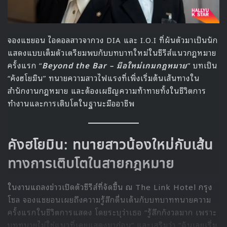
จองแชยอน ไอดอลสาวจากวง DIA และ I.O.I ที่ผันตัวมาเป็นนัก
แสดงแบบเต็มตัวเตรียมพบกับบทบาทใหม่ในซีรีส์แนวกฎหมาย
ครั้งแรก “
Beyond the Bar –
มือใหม่เกมกฎหมาย
” บทเป็น
“คังฮโยมิน” ทนายความสาวไฟแรงที่เพิ่งเริ่มต้นเส้นทางใน
สำนักงานกฎหมาย และต้องเผชิญความท้าทายทั้งในชีวิตการ
ทำงานและการเติบโตในฐานะมืออาชีพ
คังฮโยมิน: ทนายสาวน้องใหม่กับเส้น
ทางการเติบโตในสายกฎหมาย
ในงานแถลงข่าวเปิดตัวซีรีส์ที่จัดขึ้น ณ The Link Hotel กรุง
โซล จองแชยอนเผยถึงความรู้สึกตื่นเต้นกับบทบาททนายความ
ครั้งแรกในชีวิตการแสดง โดยระบุว่าเธอ “รู้สึกกังวลมาก เพราะ
บททนายไม่ใช่แนวที่เคยแสดงมาก่อน” และเสริมว่า “ฉันเลยเริ่ม