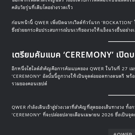
คลับวัยรุ่นที่เติบโตอย่างรวดเร็ว
ก่อนหน้านี้ QWER เพิ่งปิดฉากเวิลด์ทัวร์แรก ‘ROCKATION’ ใ
ซึ่งช่วยยกระดับประสบการณ์บนเวทีของวงให้แข็งแรงขึ้นอย่างเ
เตรียมคัมแบค ‘CEREMONY’ เปิดบ
อีกหนึ่งไฮไลต์สำคัญคือการคัมแบคของ QWER ในวันที่ 27 เมษาย
‘CEREMONY’ อัลบั้มนี้ถูกวางให้เป็นจุดต่อยอดทางดนตรี พร้อม
รวมของคอนเซปต์
QWER กำลังเดินเข้าสู่ช่วงเวลาที่สำคัญที่สุดของเส้นทางวง ทั
‘CEREMONY’ ที่จะปล่อยปลายเดือนเมษายน 2026 ซึ่งเป็นจุด
QWER