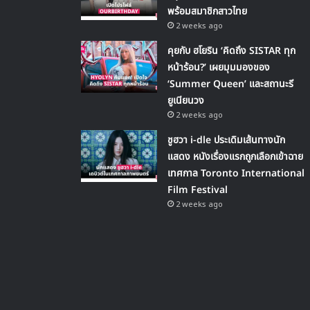
พร้อมสมาชิกสาวไทย
2 weeks ago
คุยกับ ฮโยริน ‘คิดถึง SISTAR ทุก
หน้าร้อน?’ เผยมุมมองของ
‘Summer Queen’ และสถานะรี
ยูเนียนวง
2 weeks ago
ชูฮวา i-dle ประเดิมเส้นทางนัก
แสดง หนังเรื่องแรกถูกเลือกเข้าฉาย
เทศกาล Toronto International
Film Festival
2 weeks ago