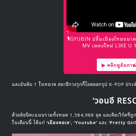
🎙GYUBIN ปลื้มเมืองไทยขนาด
MV เพลงใหม่ LIKE U 10
▶ คลิกดูสัมภาษณ์
และอันดับ 1 ในหมวด สมาชิกวงรุกกี้ไอดอลกรุป K-POP ประ
‘วอนอี RES
ด้วยดัชนีคะแนนรวมทั้งหมด 1,584,988 จุด และคียเวิร์ดที่ถูก
ในเดือนนี้ ได้แก่
‘เมืองคอเจ
‘,
‘
Youtube’
และ
‘
Pretty Girl