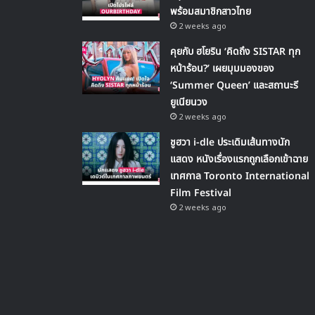
พร้อมสมาชิกสาวไทย
2 weeks ago
คุยกับ ฮโยริน ‘คิดถึง SISTAR ทุก
หน้าร้อน?’ เผยมุมมองของ
‘Summer Queen’ และสถานะรี
ยูเนียนวง
2 weeks ago
ชูฮวา i-dle ประเดิมเส้นทางนัก
แสดง หนังเรื่องแรกถูกเลือกเข้าฉาย
เทศกาล Toronto International
Film Festival
2 weeks ago