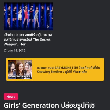
2EYES เดบิวท์ในปี 2013 ด้วย ซิงเกิล Don’t Mess With Me
ในสังกัด Sidus HQ ก่อนที่จะมีการเปลี่ยนแปลงสมาชิกเมื่อต้นปี
เปิดตัว 10 สาว จากเกิร์ลกรุ๊ป 10 วง
โดย ยอนจุน มักเน่ของวง เจ้าของฉายา เงาเสียง IU จากรายการ
สมาชิกในรายการใหม่ The Secret
Weapon, Her!
Hidden Singer ได้ออกจากวงไป
June 14, 2015
ติดตามการคัมแบคครั้งนี้ของ 2EYES ว่าการเปลี่ยนแปลงครั้งนี้
จะมีผลกับทิศทางของวงอย่างไร
ความฮาแบบ BABYMONSTER! วัดสกิลวาไรตี้กับ
Knowing Brothers ดูได้ที่ Viu
▶ คลิก
2eyes
PIPPI