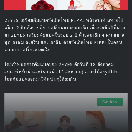
2EYES
เตรียมคัมแบคซิงเกิลใหม่
PIPPI
หลังจากห่างหายไป
เกือบ 2 ปี
หลังจากมีการเปลี่ยนแปลงสมาชิก เมื่อช่วงต้นปีที่ผ่าน
มา 2EYES เตรียมคัมแบคในรอบ 2 ปี ด้วยสมาชิก 4 คน
ฮยาง
ซุก ดาซม ฮเยริน
และ
ดาอึน
ด้วยซิงเกิลใหม่ PIPPI ในคอน
เซปแบบ เปรี้ยวซ่าสดใส
โดยกำหนดการคัมแบคของ 2EYES คือวันที่ 18 สิงหาคม
สัปดาห์หน้านี้ และในวันนี้ (12 สิงหาคม) สาวๆได้ส่งรูปโปร
โมทคัมแบคออกมาให้แฟนๆได้ชมกัน