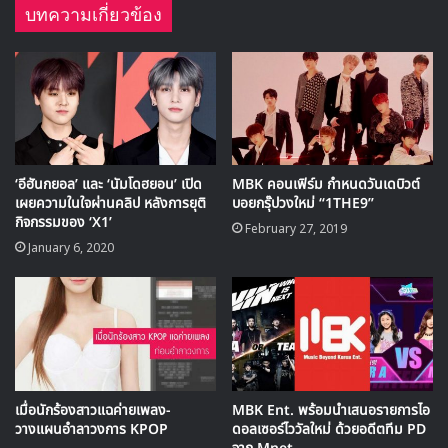
บทความเกี่ยวข้อง
‘อีฮันกยอล’ และ ‘นัมโดฮยอน’ เปิด
MBK คอนเฟิร์ม กำหนดวันเดบิวต์
เผยความในใจผ่านคลิป หลังการยุติ
บอยกรุ๊ปวงใหม่ “1THE9”
กิจกรรมของ ‘X1’
February 27, 2019
January 6, 2020
ก่อนหน้านี้ช่วงกลางปีที่ผ่านมา ทั้ง 2 วง เพิ่งมีการคัมแบคไป
โดย
The SEEYA
คัมแบคในเดือนเมษายน และ
SPEED
คัม
เมื่อนักร้องสาวแฉค่ายเพลง-
MBK Ent. พร้อมนำเสนอรายการไอ
แบคในเดือน มิถุนายน
วางแผนอำลาวงการ KPOP
ดอลเซอร์ไววัลใหม่ ด้วยอดีตทีม PD