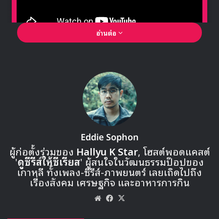
อ่านต่อ
🎙GYUBIN ปลื้มเมืองไทยขนาดไหน? ถึงกลับมาถ่าย
MV เพลงใหม่ LIKE U 100 ที่กรุงเทพ
▶ คลิกดูสัมภาษณ์พิเศษ
Eddie Sophon
ผู้ก่อตั้งร่วมของ
Hallyu K Star
, โฮสต์พอดแคสต์
'
ดูซีรีส์ให้ซีเรียส
' ผู้สนใจในวัฒนธรรมป๊อปของ
เกาหลี ทั้งเพลง-ซีรีส์-ภาพยนตร์ เลยเถิดไปถึง
เรื่องสังคม เศรษฐกิจ และอาหารการกิน
Website
Facebook
X