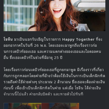
วิตกกังวล
MBK
SPEED
The SEEYA