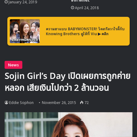
จาก Mnet
January 24, 2019
รูปจากหน้าเว็บไซท์ MBK Entertainment เวลา 14.30 น.
April 24, 2018
ความฮาแบบ BABYMONSTER! วัดสกิลวาไรตี้กับ
Knowing Brothers ดูได้ที่ Viu
▶ คลิก
ในส่วนของรายชื่อนักแสดง ยังคงปรากฎชื่อของสมาชิก SPEED
พัคเซจุน
และ
คิมยูฮวาน
อยู่ ในขณะที่ ชื่อของ SPEED หายไป
จากรายชื่อศิลปินแล้ว เช่นเดียวกับ The SEEYA
ในเร็วๆนี้ทาง
MBK Entertainment
น่าจะออกมาพูดถึงเรื่อง
นี้ว่าเป็นเพราะอะไร และสถานะของสมาชิกในวงตอนนี้เป็น
อย่างไร แต่ในขณะนี้เอง แฟนๆของทั้งสองวงเต็มไปด้วยความ