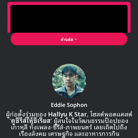
2NE1
BIGBANG
EXO
f(x)
G-Dragon
Girl's Generation
Hyuna
KARA
PSY
SHINee
Super Junior
TaeTiSeo
Triublemaker
Wonder Girls