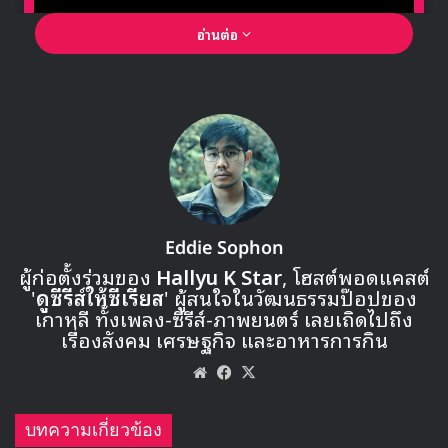
อ่านต่อ
🎙GYUBIN ปลื้มเมืองไทยขนาดไหน? ถึงกลับมาถ่าย
MV เพลงใหม่ LIKE U 100 ที่กรุงเทพ
▶ คลิกดูสัมภาษณ์พิเศษ
Eddie Sophon
ผู้ก่อตั้งร่วมของ
Hallyu K Star
, โฮสต์พอดแคสต์
Troublemaker (Hyunseung & HyunA) –
'
ดูซีรีส์ให้ซีเรียส
' ผู้สนใจในวัฒนธรรมป๊อปของ
Troublemaker
เกาหลี ทั้งเพลง-ซีรีส์-ภาพยนตร์ เลยเถิดไปถึง
เรื่องสังคม เศรษฐกิจ และอาหารการกิน
คู่ยูนิทดูโอ้จาก CUBE ที่ได้รับความนิยมมาก การรวมตัวของ ฮ
Website
Facebook
X
ยอนซึง Beast และ ฮยอนอา 4Minute ในชื่อ Triublemaker
ส่ง MV เพลง Troublemaker มาเมื่อปี 2011 อีกหนึงความ
บทความเกี่ยวข้อง
คลาสสิคของวงการที่ตอนนี้มียอดวิวถึง 59.7 ล้านวิวแล้ว