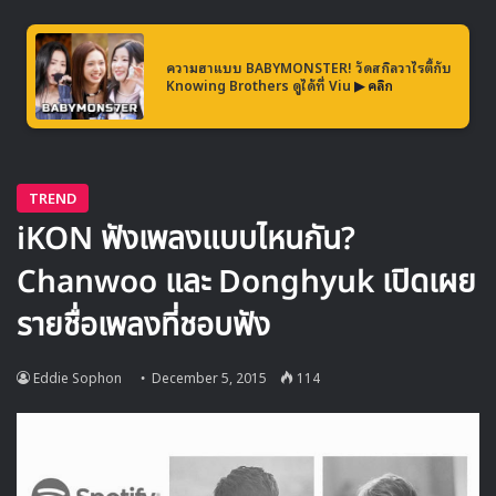
ความฮาแบบ BABYMONSTER! วัดสกิลวาไรตี้กับ
Knowing Brothers ดูได้ที่ Viu
▶ คลิก
Wonder Girls – Nobody
คลิปการแสดงสดเพลง Nobody ของ Wonder Girls ใน
รายการ M!Countdown ที่อัพโหลดโดย Mnet เมื่อปี 2008
ในปัจจุบันมีผู้เข้าชมถึง 64.6 ล้านวิวแล้ว และทำสถิติเป็นคลิป
การแสดงสดของศิลปิน K-Pop ที่มียอดวิวสูงสุดใน YouTube