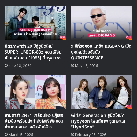
มิตรภาพกว่า 20 ปีสู่ยูนิตใหม่
9 ปีที่รอคอย แทยัง BIGBANG เปิด
SUPER JUNIOR-83z คอนเฟิร์ม!
ยุคใหม่ด้วยอัลบั้ม
เปิดแฟนคอน [1983] ที่กรุงเทพฯ
QUINTESSENCE
June 18, 2026
May 18, 2026
G-Dragon – Crooked
Crooked ผลงานโซโลของ G-Dragon ที่ปล่อยออกมาเมื่อปี
2013 จากอัลบัม Coup d-Etat อัลบัมที่ 2 ของ ควอนจียง ที่
ซานดาร่า 2NE1 เคลื่อนไหว ปฏิเสธ
Girls’ Generation ยูนิตใหม่?
ร่วมงานกับ Teddy ในการแต่งเพลงนี้ ปัจจุบันมียอดวิวอยู่ที่
ข่าวลือ พร้อมส่งกำลังใจให้ พัคบอม
Hyoyeon โพสต์ภาพ จุดกระแส
ท่ามกลางกระแสสัมพันธ์ร้าว
“HyoriSoo”
64.5 ล้านวิว
March 5, 2026
February 25, 2026