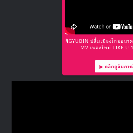
🎙GYUBIN ปลื้มเมืองไทยขนาด
MV เพลงใหม่ LIKE U 10
▶ คลิกดูสัมภาษณ์