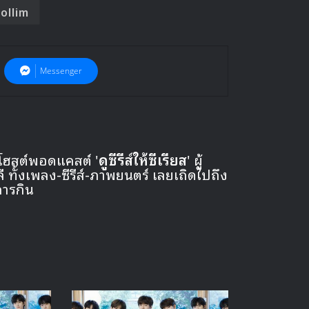
ollim
Messenger
 โฮสต์พอดแคสต์ '
ดูซีรีส์ให้ซีเรียส
' ผู้
ั้งเพลง-ซีรีส์-ภาพยนตร์ เลยเถิดไปถึง
การกิน