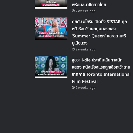
พร้อมสมาชิกสาวไทย
2 weeks ago
คุยกับ ฮโยริน ‘คิดถึง SISTAR ทุก
หน้าร้อน?’ เผยมุมมองของ
‘Summer Queen’ และสถานะรี
ยูเนียนวง
2 weeks ago
ชูฮวา i-dle ประเดิมเส้นทางนัก
แสดง หนังเรื่องแรกถูกเลือกเข้าฉาย
เทศกาล Toronto International
Film Festival
2 weeks ago