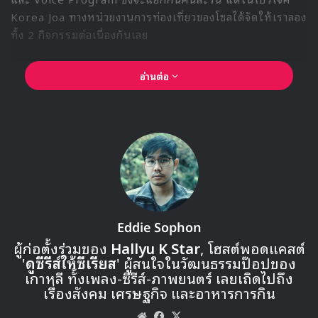
ส่วนสมาชิกที่ยืนยันแผนการเดบิวท์ในอนาคตแล้วก็มี
อิมนายอง และ พิงค์กี้
ที่จะเตรียมตัวเดบิวท์ร่วมกับสมาชิก
Pledis Girlz ซึ่งในตอนนี้ก็มีแฟนๆคอยติดตามจำนวนมาก
ถึงแม้ว่าจะยังไม่ได้เดบิวท์อย่างเป็นทางการก็ตาม โดยชื่อวง
ของ Pledis Girlz ในคอนเสิร์ท BYE & HI เดือนมกราคม
นี้
คิมชองฮา
จะโซโล่เดบิวท์หลังจากที่จบกิจกรรมกับ I.O.I
แล้ว ซึ่งในตอนนี้ทางค่าย M&H กำลังอยู่ระหว่างการเตรียม
ความพร้อมในด้านต่างๆ และยังไม่มการเปิดเผยรายละเอียด
ใดใดออกมา