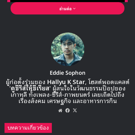
อ่านต่อ
🎙GYUBIN ปลื้มเมืองไทยขนาดไหน? ถึงกลับมาถ่าย
MV เพลงใหม่ LIKE U 100 ที่กรุงเทพ
Eddie Sophon
ผู้ก่อตั้งร่วมของ
Hallyu K Star
, โฮสต์พอดแคสต์
'
ดูซีรีส์ให้ซีเรียส
' ผู้สนใจในวัฒนธรรมป๊อปของ
▶ คลิกดูสัมภาษณ์พิเศษ
เกาหลี ทั้งเพลง-ซีรีส์-ภาพยนตร์ เลยเถิดไปถึง
เรื่องสังคม เศรษฐกิจ และอาหารการกิน
Website
Facebook
X
ยูยอนจอง
กำลังจะคัมแบคกับ WJSN ในวันที่ 4 มกราคมนี้
บทความเกี่ยวข้อง
ซึ่งจะเป็นการทำกิจกรรมควบคู่ไปกับกิจกรรมของ I.O.I ใน