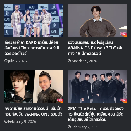
Pristin
เป็นวงแรกที่ออกมารับรางวัลและพูดขอบคุณ ซึ่ง อิมนา
ยอง ลีดเดอร์ของวงได้หยิบรางวัลที่อยู่บนสุดไปตามลำดับ
ถึงเวลาอำลา KARD เตรียมปล่อย
ฮวังมินฮยอน เปิดใจรียูเนียน
อัลบัมใหม่ ปิดฉากการเดินทาง 9 ปี
WANNA ONE ในรอบ 7 ปี กับเส้น
ด้วยเวิลด์ทัวร์
ทาง 15 ปีการเดบิวต์
July 6, 2026
March 19, 2026
ซึ่งหลังจาก Pristin พูดขอบคุณเสร็จก็เป็นคิวของ
KARD
ออก
มาเป็นวงที่ 2 แต่แล้ว นายอง ก็เริ่มสังเกตเห็นว่า ถ้วยรางวัลที่
คังดาเนียล รายงานตัววันนี้! เริ่มเข้า
2PM ‘The Return’ รวมตัวฉลอง
หยิบมาไม่ใช่ชื่อวงของตัวเอง
กรมก่อนวัน WANNA ONE รวมตัว
15 ปีเดบิวต์ญี่ปุ่น เตรียมคอนเสิร์ต
เต็มรูปแบบที่โตเกียวโดม
February 9, 2026
February 2, 2026