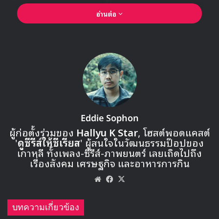
อ่านต่อ
Eddie Sophon
ผู้ก่อตั้งร่วมของ
Hallyu K Star
, โฮสต์พอดแคสต์
'
ดูซีรีส์ให้ซีเรียส
' ผู้สนใจในวัฒนธรรมป๊อปของ
เกาหลี ทั้งเพลง-ซีรีส์-ภาพยนตร์ เลยเถิดไปถึง
🎙GYUBIN ปลื้มเมืองไทยขนาดไหน? ถึงกลับมาถ่าย
เรื่องสังคม เศรษฐกิจ และอาหารการกิน
MV เพลงใหม่ LIKE U 100 ที่กรุงเทพ
Website
Facebook
X
▶ คลิกดูสัมภาษณ์พิเศษ
บทความเกี่ยวข้อง