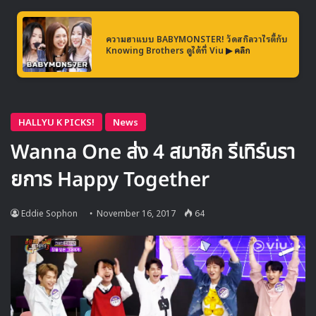
ความฮาแบบ BABYMONSTER! วัดสกิลวาไรตี้กับ
Knowing Brothers ดูได้ที่ Viu
▶ คลิก
KARD
ที่หยิบถ้วยรางวัลกลับมาก็เริ่มสังเกตเห็นเช่นกันว่า ชื่อบน
ถ้วยรางวัลไม่ใช่ชื่อวงตัวเอง แต่เป็นชื่อ Pristin ทำให้ทั้ง 2 วง
ทำการแลกเปลี่ยนรางวัลกัน