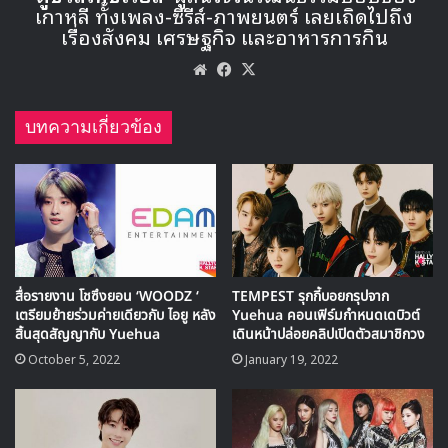
pic.twitter.com/OYw2sIfTIv
— 방탄소년단 (@BTS_twt)
July 10,
2017
2017
2017MAMA
BTS
twitter