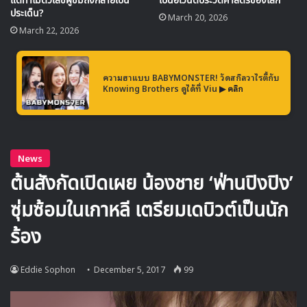
แต่ทำไมตัวเลขผู้ชมถึงกลายเป็น
เป็นอีเวนต์ประวัติศาสตร์ของโลก
ประเด็น?
March 20, 2026
March 22, 2026
ด้านดนตรี
1 BTS
ความฮาแบบ BABYMONSTER! วัดสกิลวาไรตี้กับ
Knowing Brothers ดูได้ที่ Viu
▶ คลิก
2 Wanna One
3 EXO
4 GOT7
5 Seventeen
6 MONSTA X
7 NU’EST
8 Red Velvet