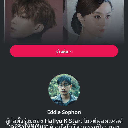
7 Midnight Runners (ภาพยนตร์)
8 Confidential Assignment (ภาพยนตร์)
9 คิมจูฮยอก (นักแสดง)
10 Okja (ภาพยนตร์)
โดย Tweet ที่มี engagement สูงสุดในปีนี้เป็น Tweet ของ
BTS ในวันที่ 10 กรกฎาคม ที่มี RT > 370K ครั้ง มี Reply >
55K ครั้ง และมี Like ทั้งหมด > 770K Like
웃음참느라 진짜 힘들었다 후하후하