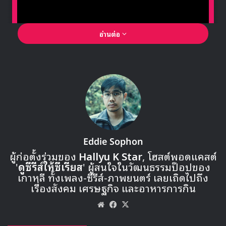
อ่านต่อ
🎙GYUBIN ปลื้มเมืองไทยขนาดไหน? ถึงกลับมาถ่าย
MV เพลงใหม่ LIKE U 100 ที่กรุงเทพ
▶ คลิกดูสัมภาษณ์พิเศษ
Eddie Sophon
3 การฟ้องร้อง
ผู้ก่อตั้งร่วมของ
Hallyu K Star
, โฮสต์พอดแคสต์
'
ดูซีรีส์ให้ซีเรียส
' ผู้สนใจในวัฒนธรรมป๊อปของ
4 เรือเซวอล
เกาหลี ทั้งเพลง-ซีรีส์-ภาพยนตร์ เลยเถิดไปถึง
เรื่องสังคม เศรษฐกิจ และอาหารการกิน
5 แฟมินิสซึม
Website
Facebook
X
6 แบล็คลิสท์