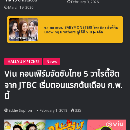
ทาง 15 ปีการเดบิวต์
และอีกหนึ่งรางวัลใหญ่ในค่ำคืนที่ผ่านมา คือรางวัลโปรดิวเซอร์
February 9, 2026
March 19, 2026
แห่งปี ซึ่งผู้ที่ได้รับรางวัลนี้คือ
โจแฮซอง จาก JYP
Entertainmen
t
ความฮาแบบ BABYMONSTER! วัดสกิลวาไรตี้กับ
Knowing Brothers ดูได้ที่ Viu
▶ คลิก