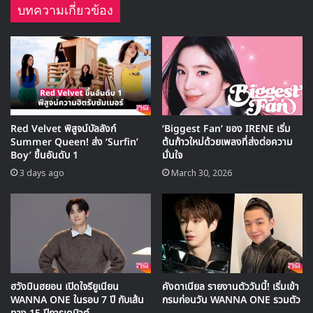
MV เพลงใหม่ LIKE U 100 ที่กรุงเทพ
บทความเกี่ยวข้อง
▶ คลิกดูสัมภาษณ์พิเศษ
Red Velvet พิสูจน์บัลลังก์
‘Biggest Fan’ ของ IRENE เริ่ม
Summer Queen! ส่ง ‘Surfin’
ต้นก้าวใหม่ด้วยเพลงที่ส่งต่อความ
Boy’ ขึ้นอันดับ 1
มั่นใจ
3 days ago
March 30, 2026
ฮวังมินฮยอน เปิดใจรียูเนียน
คังดาเนียล รายงานตัววันนี้! เริ่มเข้า
WANNA ONE ในรอบ 7 ปี กับเส้น
กรมก่อนวัน WANNA ONE รวมตัว