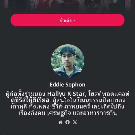
อ่านต่อ
Eddie Sophon
ผู้ก่อตั้งร่วมของ
Hallyu K Star
, โฮสต์พอดแคสต์
'
ดูซีรีส์ให้ซีเรียส
' ผู้สนใจในวัฒนธรรมป๊อปของ
เกาหลี ทั้งเพลง-ซีรีส์-ภาพยนตร์ เลยเถิดไปถึง
เรื่องสังคม เศรษฐกิจ และอาหารการกิน
Website
Facebook
X
🎙GYUBIN ปลื้มเมืองไทยขนาดไหน? ถึงกลับมาถ่าย